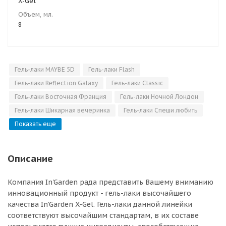
X-Gel
Объем, мл.
8
Гель-лаки MAYBE 5D
Гель-лаки Flash
Гель-лаки Reflection Galaxy
Гель-лаки Classic
Гель-лаки Восточная Франция
Гель-лаки Ночной Лондон
Гель-лаки Шикарная вечеринка
Гель-лаки Спеши любить
Показать еще
Описание
Компания In'Garden рада представить Вашему вниманию
инновационный продукт - гель-лаки высочайшего
качества In'Garden X-Gel. Гель-лаки данной линейки
соответствуют высочайшим стандартам, в их составе