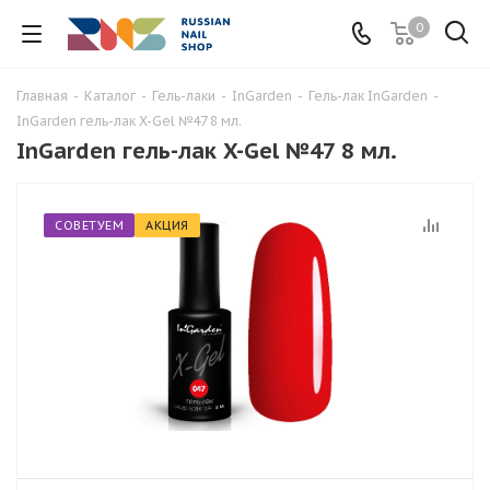
0
Главная
-
Каталог
-
Гель-лаки
-
InGarden
-
Гель-лак InGarden
-
InGarden гель-лак X-Gel №47 8 мл.
InGarden гель-лак X-Gel №47 8 мл.
СОВЕТУЕМ
АКЦИЯ