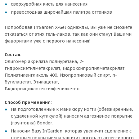
сверхудобная кисть для нанесения
превосходная широчайшая палитра оттенков
Попробовав In'Garden X-Gel однажды, Вы уже не сможете
отказаться от этих гель-лаков, так как они станут Вашими
фаворитами уже с первого нанесения!
Состав:
Олигомер акрилата полиуретана, 2-
гидроксиэтилметакрилат, Гидроксипропилметакрилат,
Полиэтиленгликоль 400, Изопропиловый спирт, n-
бутилацетат, Этилацетат,
Гидкорсициклогексилфенилкетон.
Способ применения:
На подготовленные к маникюру ногти (обезжиренные,
с удаленной кутикулой) наносим адгезивное покрытие
(грунтовка) Bonder.
Наносим базу In'Garden, которая увеличит сцепление с
цветным покрытием и защитит ноготь от агрессивного