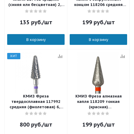
(синяя или бесцветная) 2,1
концом 118206 средняя
мм.
(синяя или бесцветная)
866.104.260.120.040 4,0 мм.
135
руб.
/шт
199
руб.
/шт
В корзину
В корзину
ХИТ
КМИЗ Фреза
КМИЗ Фреза алмазная
твердосплавная 117992
капля 118209 тонкая
средняя (фиолетовая) 6,0
(красная)
мм.
856.104.260.125.050 5,0 мм.
800
руб.
/шт
199
руб.
/шт