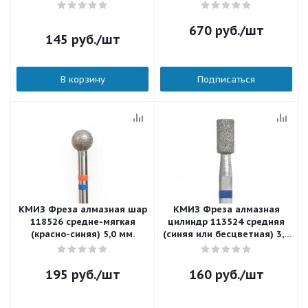
856.104.249.070.030 3,0 мм.
бесцветная) 5,0 мм.
670
руб.
/шт
145
руб.
/шт
В корзину
Подписаться
КМИЗ Фреза алмазная шар
КМИЗ Фреза алмазная
118526 cредне-мягкая
цилиндр 113524 средняя
(красно-синяя) 5,0 мм.
(синяя или бесцветная) 3,1
мм.
195
руб.
/шт
160
руб.
/шт