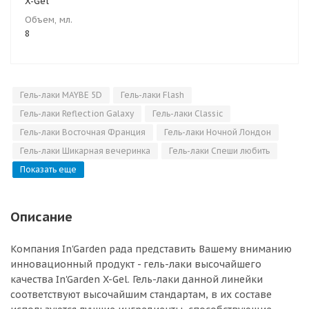
X-Gel
Объем, мл.
8
Гель-лаки MAYBE 5D
Гель-лаки Flash
Гель-лаки Reflection Galaxy
Гель-лаки Classic
Гель-лаки Восточная Франция
Гель-лаки Ночной Лондон
Гель-лаки Шикарная вечеринка
Гель-лаки Спеши любить
Показать еще
Описание
Компания In'Garden рада представить Вашему вниманию
инновационный продукт - гель-лаки высочайшего
качества In'Garden X-Gel. Гель-лаки данной линейки
соответствуют высочайшим стандартам, в их составе