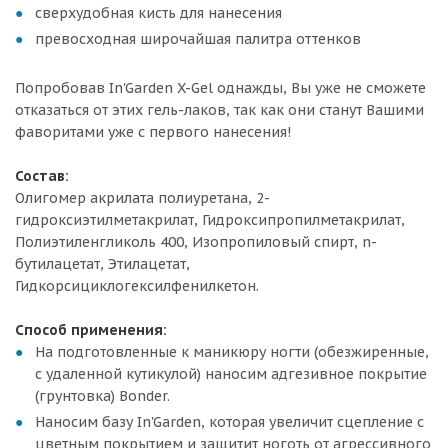
сверхудобная кисть для нанесения
превосходная широчайшая палитра оттенков
Попробовав In'Garden X-Gel однажды, Вы уже не сможете
отказаться от этих гель-лаков, так как они станут Вашими
фаворитами уже с первого нанесения!
Состав:
Олигомер акрилата полиуретана, 2-
гидроксиэтилметакрилат, Гидроксипропилметакрилат,
Полиэтиленгликоль 400, Изопропиловый спирт, n-
бутилацетат, Этилацетат,
Гидкорсициклогексилфенилкетон.
Способ применения:
На подготовленные к маникюру ногти (обезжиренные,
с удаленной кутикулой) наносим адгезивное покрытие
(грунтовка) Bonder.
Наносим базу In'Garden, которая увеличит сцепление с
цветным покрытием и защитит ноготь от агрессивного