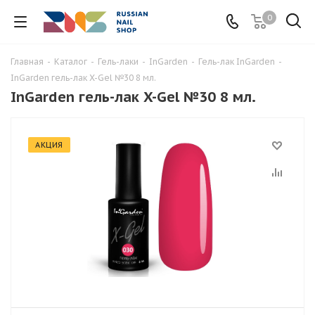
0
Главная
-
Каталог
-
Гель-лаки
-
InGarden
-
Гель-лак InGarden
-
InGarden гель-лак X-Gel №30 8 мл.
InGarden гель-лак X-Gel №30 8 мл.
АКЦИЯ