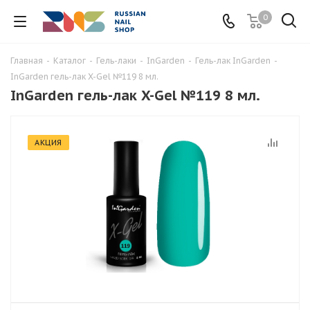
0
Главная
-
Каталог
-
Гель-лаки
-
InGarden
-
Гель-лак InGarden
-
InGarden гель-лак X-Gel №119 8 мл.
InGarden гель-лак X-Gel №119 8 мл.
АКЦИЯ