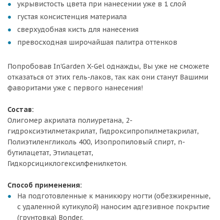
укрывистость цвета при нанесении уже в 1 слой
густая консистенция материала
сверхудобная кисть для нанесения
превосходная широчайшая палитра оттенков
Попробовав In'Garden X-Gel однажды, Вы уже не сможете
отказаться от этих гель-лаков, так как они станут Вашими
фаворитами уже с первого нанесения!
Состав:
Олигомер акрилата полиуретана, 2-
гидроксиэтилметакрилат, Гидроксипропилметакрилат,
Полиэтиленгликоль 400, Изопропиловый спирт, n-
бутилацетат, Этилацетат,
Гидкорсициклогексилфенилкетон.
Способ применения:
На подготовленные к маникюру ногти (обезжиренные,
с удаленной кутикулой) наносим адгезивное покрытие
(грунтовка) Bonder.