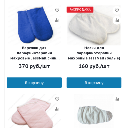
РАСПРОДАЖА
Варежки для
Носки для
парафинотерапии
парафинотерапии
махровые JessNail синий
махровые JessNail (белые)
87456
370
руб.
/шт
160
руб.
/шт
В корзину
В корзину