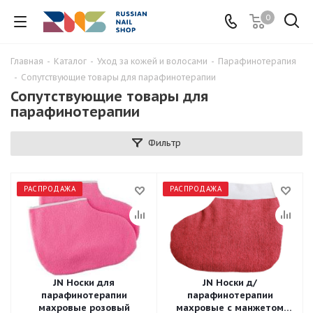
0
Главная
-
Каталог
-
Уход за кожей и волосами
-
Парафинотерапия
-
Сопутствующие товары для парафинотерапии
Сопутствующие товары для
парафинотерапии
Фильтр
РАСПРОДАЖА
РАСПРОДАЖА
JN Носки для
JN Носки д/
парафинотерапии
парафинотерапии
махровые розовый
махровые с манжетом