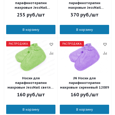
парафинотерапии
парафинотерапии
махровые JessNail
махровые JessNail
(коричневые с манжетами)
оранжевый 11797
255
руб.
/шт
370
руб.
/шт
В корзину
В корзину
РАСПРОДАЖА
РАСПРОДАЖА
Носки для
JN Носки для
парафинотерапии
парафинотерапии
махровые JessNail светло-
махровые сиреневый 12089
зеленый/зеленый с
160
руб.
/шт
160
руб.
/шт
резинками 87457
В корзину
В корзину