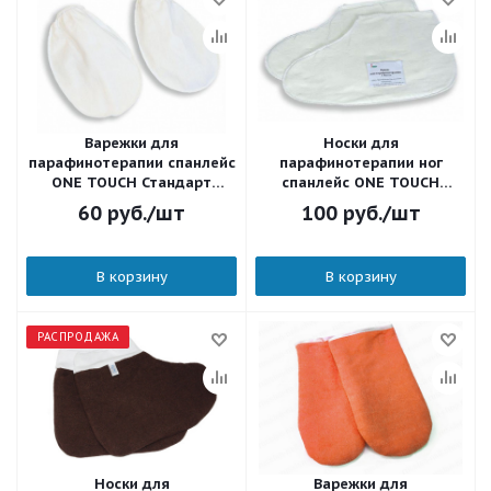
Варежки для
Носки для
парафинотерапии спанлейс
парафинотерапии ног
ONE TOUCH Стандарт
спанлейс ONE TOUCH
двуслойные белые 1 пара
утолщенные белые 1 пара
60
руб.
/шт
100
руб.
/шт
02-029
00-805
В корзину
В корзину
РАСПРОДАЖА
Носки для
Варежки для