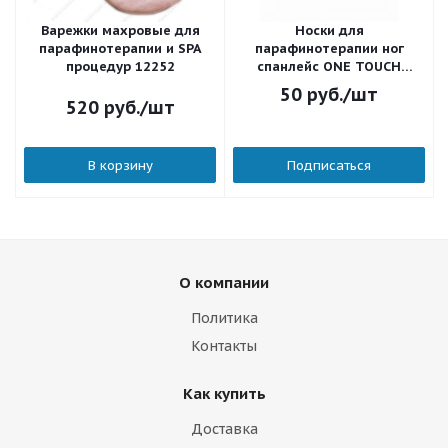
Варежки махровые для
Носки для
парафинотерапии и SPA
парафинотерапии ног
процедур 12252
спанлейс ONE TOUCH
Стандарт белые 1 пара 02-
50
руб.
/шт
028
520
руб.
/шт
В корзину
Подписаться
О компании
Политика
Контакты
Как купить
Доставка