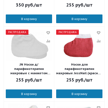
Бордо Россия 87678
350
руб.
/шт
255
руб.
/шт
В корзину
В корзину
РАСПРОДАЖА
РАСПРОДАЖА
JN Носки д/
Носки для
парафинотерапии
парафинотерапии
махровые с манжетом
махровые JessNail (красные
Белый Россия 1478
с манжетами) 101393
255
руб.
/шт
255
руб.
/шт
В корзину
В корзину