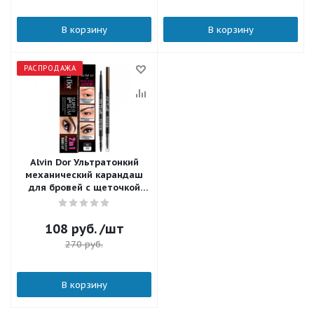
В корзину
В корзину
РАСПРОДАЖА
Alvin Dor Ультратонкий
механический карандаш
для бровей с щеточкой
Super Slim P-8 тон 03 Dark
Grey
108
руб.
/шт
270
руб.
В корзину