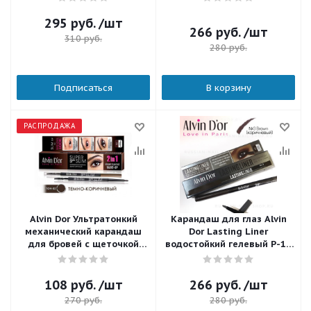
гр.
295
руб.
/шт
266
руб.
/шт
310
руб.
280
руб.
Подписаться
В корзину
РАСПРОДАЖА
Alvin Dor Ультратонкий
Карандаш для глаз Alvin
механический карандаш
Dor Lasting Liner
для бровей с щеточкой
водостойкий гелевый P-14
Super Slim P-8 тон 02 Dark
тон 03 Brown (коричневый)
brown
0,29 гр.
108
руб.
/шт
266
руб.
/шт
270
руб.
280
руб.