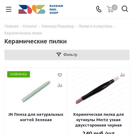
0
Главная
-
Каталог
-
Маниюр/Педикюр
-
Пилки и полировки
-
Керамические пилки
Керамические пилки
Фильтр
НОВИНКА
JN Пемза для натуральных
Керамическая пилка для
ногтей Зеленая
кутикулы Mertz узкая
двухсторонняя черная
240
руб.
/шт