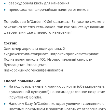
сверхудобная кисть для нанесения
превосходная широчайшая палитра оттенков
Попробовав In'Garden X-Gel однажды, Вы уже не сможете
отказаться от этих гель-лаков, так как они станут Вашими
фаворитами уже с первого нанесения!
Состав:
Олигомер акрилата полиуретана, 2-
гидроксиэтилметакрилат, Гидроксипропилметакрилат,
Полиэтиленгликоль 400, Изопропиловый спирт, n-
бутилацетат, Этилацетат,
Гидкорсициклогексилфенилкетон.
Способ применения:
На подготовленные к маникюру ногти (обезжиренные,
с удаленной кутикулой) наносим адгезивное покрытие
(грунтовка) Bonder.
Наносим базу In'Garden, которая увеличит сцепление с
цветным покрытием и защитит ноготь от агрессивного