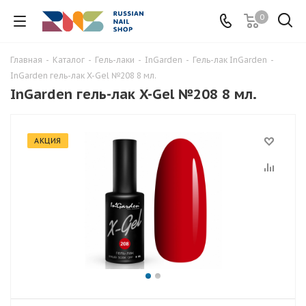
0
Главная
-
Каталог
-
Гель-лаки
-
InGarden
-
Гель-лак InGarden
-
InGarden гель-лак X-Gel №208 8 мл.
InGarden гель-лак X-Gel №208 8 мл.
АКЦИЯ