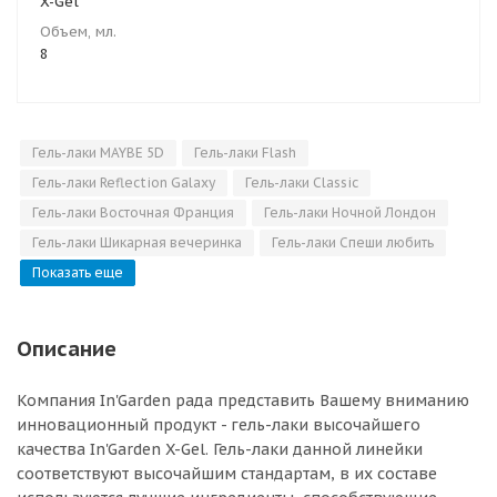
X-Gel
Объем, мл.
8
Гель-лаки MAYBE 5D
Гель-лаки Flash
Гель-лаки Reflection Galaxy
Гель-лаки Classic
Гель-лаки Восточная Франция
Гель-лаки Ночной Лондон
Гель-лаки Шикарная вечеринка
Гель-лаки Спеши любить
Показать еще
Описание
Компания In'Garden рада представить Вашему вниманию
инновационный продукт - гель-лаки высочайшего
качества In'Garden X-Gel. Гель-лаки данной линейки
соответствуют высочайшим стандартам, в их составе