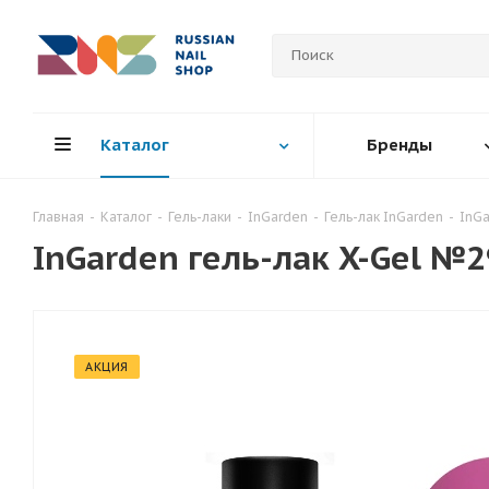
Каталог
Бренды
Главная
-
Каталог
-
Гель-лаки
-
InGarden
-
Гель-лак InGarden
-
InGa
InGarden гель-лак X-Gel №2
АКЦИЯ