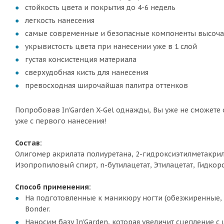
стойкость цвета и покрытия до 4-6 недель
легкость нанесения
самые современные и безопасные компоненты высоча
укрывистость цвета при нанесении уже в 1 слой
густая консистенция материала
сверхудобная кисть для нанесения
превосходная широчайшая палитра оттенков
Попробовав In'Garden X-Gel однажды, Вы уже не сможете о
уже с первого нанесения!
Состав:
Олигомер акрилата полиуретана, 2-гидроксиэтилметакрил
Изопропиловый спирт, n-бутилацетат, Этилацетат, Гидко
Способ применения:
На подготовленные к маникюру ногти (обезжиренные, с
Bonder.
Наносим базу In'Garden, которая увеличит сцепление 