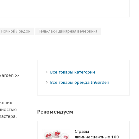
и Ночной Лондон
Гель-лаки Шикарная вечеринка
Все товары категории
arden X-
Все товары бренда InGarden
лучших
нностью
Рекомендуем
мастера,
Стразы
люминесцентные 100