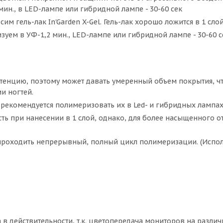
ин., в LED-лампе или гибридной лампе - 30-60 сек
 гель-лак In'Garden X-Gel. Гель-лак хорошо ложится в 1 слой
уем в УФ-1,2 мин., LED-лампе или гибридной лампе - 30-60 с
истенцию, поэтому может давать умеренный объем покрытия, ч
и ногтей.
рекомендуется полимеризовать их в Led- и гибридных лампах
сть при нанесении в 1 слой, однако, для более насыщенного о
роходить непрерывный, полный цикл полимеризации. (Испол
а в действительности, т.к. цветопередача мониторов на разли