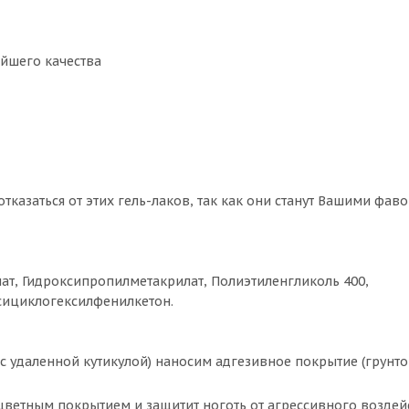
йшего качества
тказаться от этих гель-лаков, так как они станут Вашими фав
ат, Гидроксипропилметакрилат, Полиэтиленгликоль 400,
рсициклогексилфенилкетон.
 удаленной кутикулой) наносим адгезивное покрытие (грунто
с цветным покрытием и защитит ноготь от агрессивного воздей