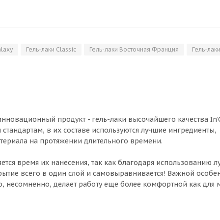
alaxy
Гель-лаки Classic
Гель-лаки Восточная Франция
Гель-лак
нновационный продукт - гель-лаки высочайшего качества In'G
 стандартам, в их составе используются лучшие ингредиенты,
териала на протяжении длительного времени.
ется время их нанесения, так как благодаря использованию 
крытие всего в один слой и самовыравнивается! Важной особе
что, несомненно, делает работу еще более комфортной как для 