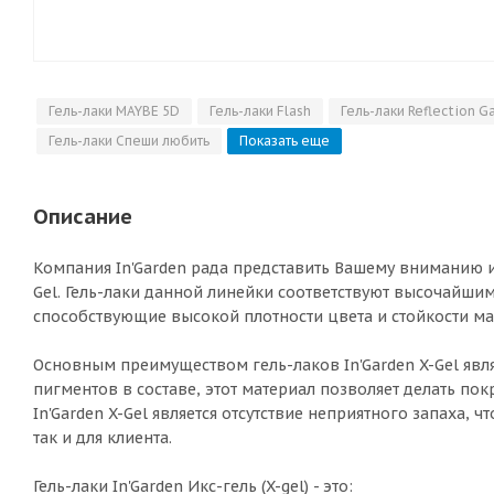
Гель-лаки MAYBE 5D
Гель-лаки Flash
Гель-лаки Reflection G
Гель-лаки Спеши любить
Показать еще
Описание
Компания In'Garden рада представить Вашему вниманию и
Gel. Гель-лаки данной линейки соответствуют высочайшим
способствующие высокой плотности цвета и стойкости ма
Основным преимуществом гель-лаков In'Garden X-Gel явля
пигментов в составе, этот материал позволяет делать по
In'Garden X-Gel является отсутствие неприятного запаха, 
так и для клиента.
Гель-лаки In'Garden Икс-гель (X-gel) - это: