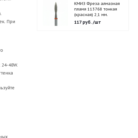
КМИЗ Фреза алмазная
пламя 113768 тонкая
.
(красная) 2,1 мм.
ек. При
117
руб.
/шт
то
 24-48W.
ттенка
ьзуйте
чных