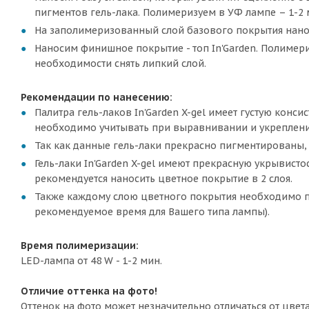
пигментов гель-лака. Полимеризуем в УФ лампе – 1-2 м
На заполимеризованный слой базового покрытия наносим
Наносим финишное покрытие - топ In'Garden. Полимериз
необходимости снять липкий слой.
Рекомендации по нанесению:
Палитра гель-лаков In'Garden X-gel имеет густую конс
необходимо учитывать при выравнивании и укреплени
Так как данные гель-лаки прекрасно пигментированы, 
Гель-лаки In'Garden X-gel имеют прекрасную укрывисто
рекомендуется наносить цветное покрытие в 2 слоя.
Также каждому слою цветного покрытия необходимо п
рекомендуемое время для Вашего типа лампы).
Время полимеризации:
LED-лампа от 48 W - 1-2 мин.
Отличие оттенка на фото!
Оттенок на фото может незначительно отличаться от цвет