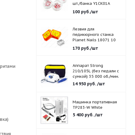
шт./банка Y1CK01A
красные 1,5 мм.
100
руб.
/шт
Лезвия для
педикюрного станка
Planet Nails 18071 10
шт./уп.
170
руб.
/шт
Аппарат Strong
оритами
210/105L (без педали с
сумкой) 35 000 об./мин.
14 950
руб.
/шт
Машинка портативная
TP283-W White
5 400
руб.
/шт
вка)
ствия