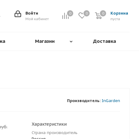
Войти
Корзина
0
0
0
0
Мой кабинет
пуста
жа
Магазин
Доставка
Производитель:
InGarden
Характеристики
уб.
Страна производитель
Россия