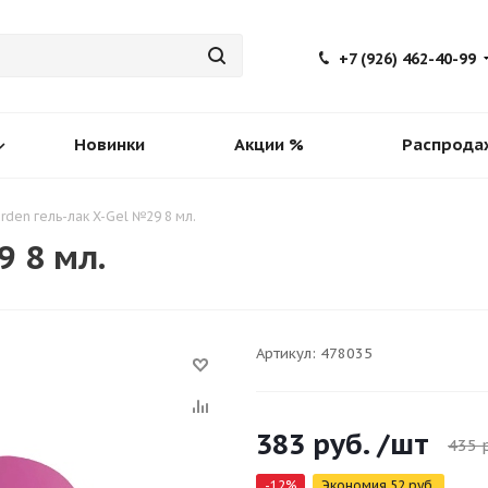
+7 (926) 462-40-99
Новинки
Акции %
Распрода
rden гель-лак X-Gel №29 8 мл.
9 8 мл.
Артикул:
478035
383
руб.
/шт
435
р
-
12
%
Экономия
52
руб.