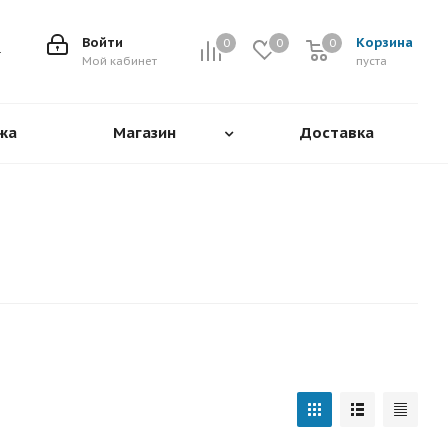
Войти
Корзина
0
0
0
0
Мой кабинет
пуста
жа
Магазин
Доставка