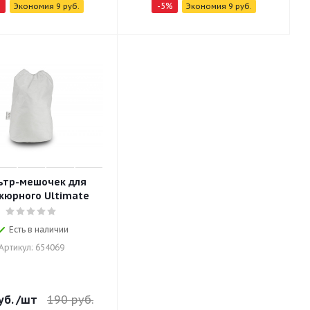
-
5
%
Экономия
9
руб.
Экономия
9
руб.
ьтр-мешочек для
кюрного Ultimate
Есть в наличии
Артикул: 654069
уб.
/шт
190
руб.