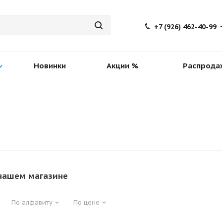
+7 (926) 462-40-99
Новинки
Акции %
Распрода
нашем магазине
По алфавиту
По цене