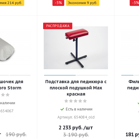
-
5
%
-
5
%
омия
214
руб.
Экономия
9
руб.
РАСПРОДАЖА
шочек для
Подставка для педикюра с
Фил
го Storm
плоской подушкой Max
педи
красная
 наличии
Есть в наличии
 654067
Артикул: 654084_old
2 233
руб.
/шт
т
190
руб.
181
р
3 190
руб.