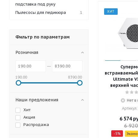
подставка под руку
ХИТ
Пылесосы для педикюра
1
Фильтр по параметрам
Розничная
Супер
встраиваемый
190.00
8390.00
Ultimate VI
верхней час
Наши предложения
Нет в
Артикул:
Хит
Акция
6 574
ру
Распродажа
6 920
-
5
%
Экон