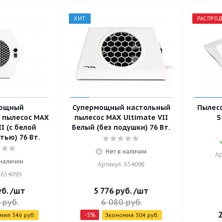
ХИТ
РАСПРО
мощный
Супермощный настольный
Пылес
 пылесос MAX
пылесос MAX Ultimate VII
S
I (с белой
Белый (без подушки) 76 Вт.
тью) 76 Вт.
Нет в наличии
Ар
 наличии
Артикул: 654098
 654099
б.
/шт
5 776
руб.
/шт
руб.
6 080
руб.
2
-
5
%
омия
346
руб.
Экономия
304
руб.