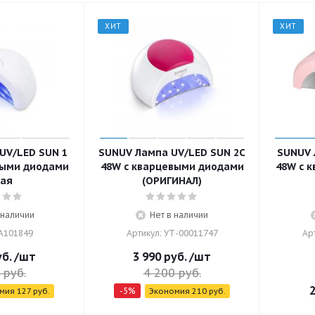
ХИТ
ХИТ
UV/LED SUN 1
SUNUV Лампа UV/LED SUN 2C
SUNUV 
выми диодами
48W с кварцевыми диодами
48W с 
ая
(ОРИГИНАЛ)
 наличии
Нет в наличии
 A101849
Артикул: УТ-00011747
Ар
б.
/шт
3 990
руб.
/шт
руб.
4 200
руб.
2
-
5
%
омия
127
руб.
Экономия
210
руб.