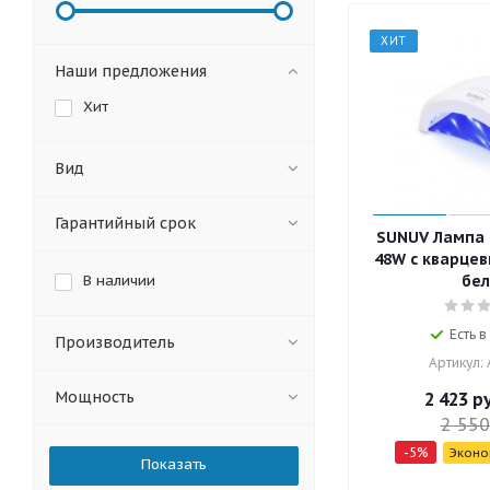
ХИТ
Наши предложения
Хит
Вид
Гарантийный срок
SUNUV Лампа 
48W с кварце
В наличии
бел
Есть в
Производитель
Артикул:
Мощность
2 423
ру
2 550
-
5
%
Экон