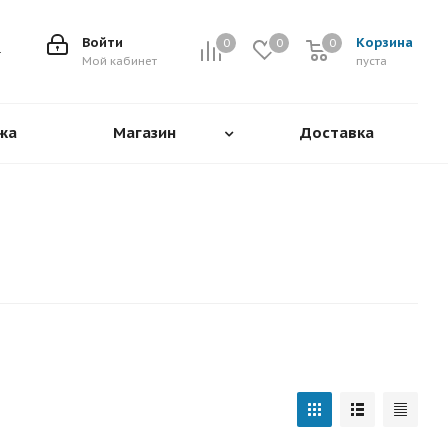
Войти
Корзина
0
0
0
0
Мой кабинет
пуста
жа
Магазин
Доставка