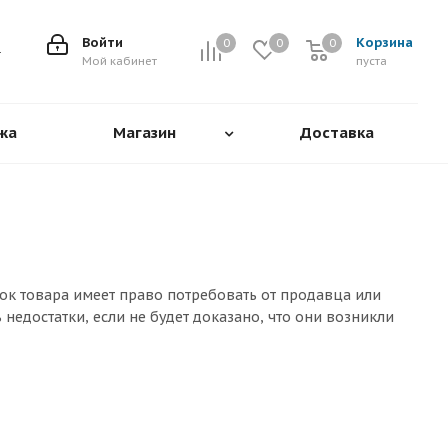
Войти
Корзина
0
0
0
0
Мой кабинет
пуста
жа
Магазин
Доставка
ток товара имеет право потребовать от продавца или
недостатки, если не будет доказано, что они возникли