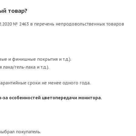
ый товар?
12.2020 № 2463 в перечень непродовольственных товаров
ые и финишные покрытия и т.д.).
лака/гель-лака и т.д.).
арантийные сроки не менее одного года.
з-за особенностей цветопередачи монитора.
выбрал покупатель.