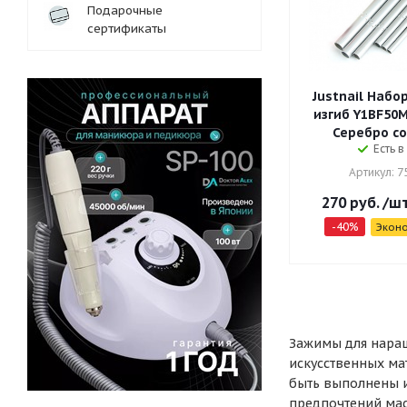
Подарочные
сертификаты
Justnail Набо
изгиб Y1BF50M
Серебро со
Есть в
Артикул: 7
270
руб.
/ш
-
40
%
Экон
Зажимы для наращ
искусственных ма
быть выполнены и
предпочтений мас