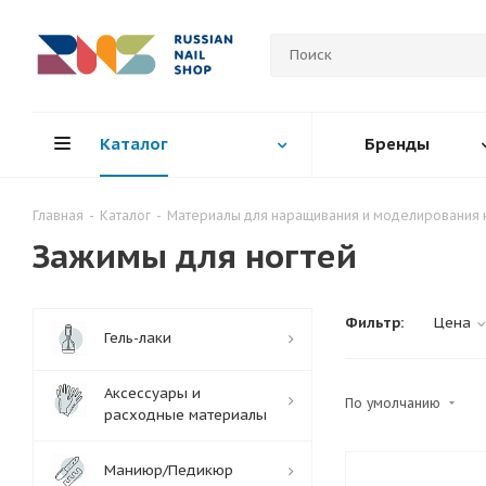
Каталог
Бренды
Главная
-
Каталог
-
Материалы для наращивания и моделирования 
Зажимы для ногтей
Фильтр:
Цена
Гель-лаки
Аксессуары и
По умолчанию
расходные материалы
Маниюр/Педикюр