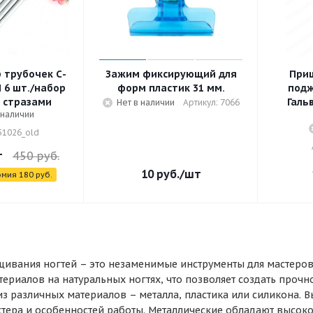
р трубочек С-
Зажим фиксирующий для
При
 6 шт./набор
форм пластик 31 мм.
подж
 стразами
Галь
Нет в наличии
Артикул: 7066
 наличии
51026_old
т
450
руб.
10
руб.
/шт
омия
180
руб.
ивания ногтей – это незаменимые инструменты для мастеров 
териалов на натуральных ногтях, что позволяет создать прочн
з различных материалов – металла, пластика или силикона. 
тера и особенностей работы. Металлические обладают высок