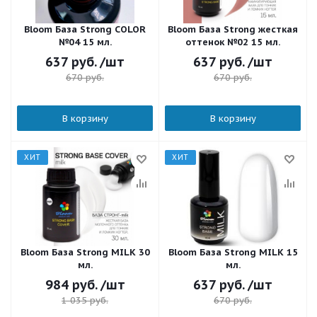
Bloom База Strong COLOR
Bloom База Strong жесткая
№04 15 мл.
оттенок №02 15 мл.
637
руб.
/шт
637
руб.
/шт
670
руб.
670
руб.
В корзину
В корзину
ХИТ
ХИТ
Bloom База Strong MILK 30
Bloom База Strong MILK 15
мл.
мл.
984
руб.
/шт
637
руб.
/шт
1 035
руб.
670
руб.