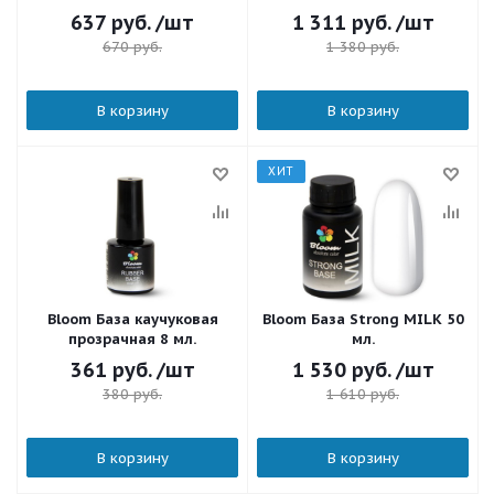
637
руб.
/шт
1 311
руб.
/шт
670
руб.
1 380
руб.
В корзину
В корзину
ХИТ
Bloom База каучуковая
Bloom База Strong MILK 50
прозрачная 8 мл.
мл.
361
руб.
/шт
1 530
руб.
/шт
380
руб.
1 610
руб.
В корзину
В корзину