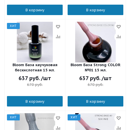
В корзину
В корзину
ХИТ
Bloom База каучуковая
Bloom База Strong COLOR
бескислотная 15 мл.
№01 15 мл.
637
руб.
/шт
637
руб.
/шт
670
руб.
670
руб.
В корзину
В корзину
ХИТ
ХИТ