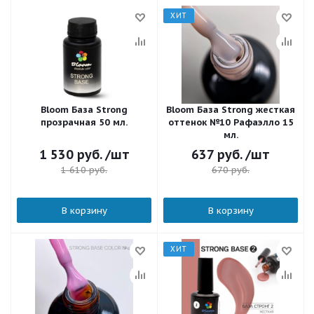
ХИТ
Bloom База Strong
Bloom База Strong жесткая
прозрачная 50 мл.
оттенок №10 Рафаэлло 15
мл.
1 530
руб.
/шт
637
руб.
/шт
1 610
руб.
670
руб.
В корзину
В корзину
ХИТ