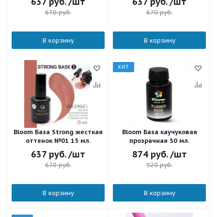
637
руб.
/шт
637
руб.
/шт
670
руб.
670
руб.
В корзину
В корзину
ХИТ
Bloom База Strong жесткая
Bloom База каучуковая
оттенок №01 15 мл.
прозрачная 30 мл.
637
руб.
/шт
874
руб.
/шт
670
руб.
920
руб.
В корзину
В корзину