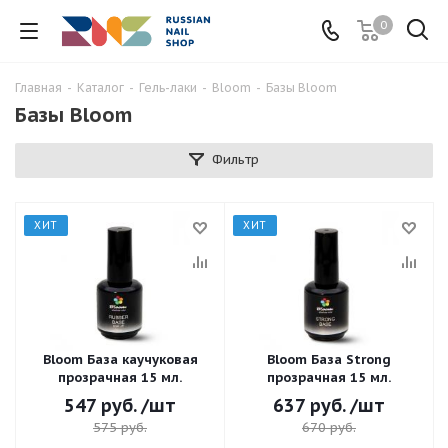
0
Главная
-
Каталог
-
Гель-лаки
-
Bloom
-
Базы Bloom
Базы Bloom
Фильтр
ХИТ
ХИТ
Bloom База каучуковая
Bloom База Strong
прозрачная 15 мл.
прозрачная 15 мл.
547
руб.
/шт
637
руб.
/шт
575
руб.
670
руб.