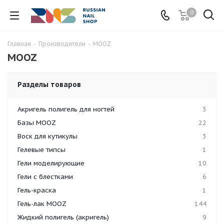
0
Главная
-
Производители
-
MOOZ
MOOZ
Разделы товаров
Акригель полигель для ногтей
3
Базы MOOZ
22
Воск для кутикулы
3
Гелевые типсы
1
Гели моделирующие
10
Гели с блестками
6
Гель-краска
1
Гель-лак MOOZ
144
Жидкий полигель (акригель)
9