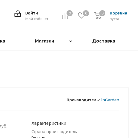
Войти
Корзина
0
0
0
0
Мой кабинет
пуста
жа
Магазин
Доставка
Производитель:
InGarden
Характеристики
уб.
Страна производитель
Россия