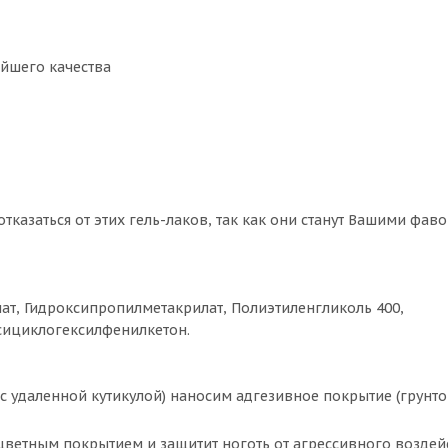
йшего качества
тказаться от этих гель-лаков, так как они станут Вашими фав
ат, Гидроксипропилметакрилат, Полиэтиленгликоль 400,
рсициклогексилфенилкетон.
 удаленной кутикулой) наносим адгезивное покрытие (грунто
с цветным покрытием и защитит ноготь от агрессивного воздей