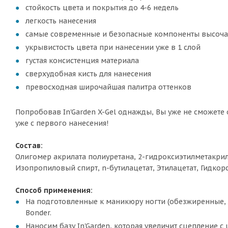
стойкость цвета и покрытия до 4-6 недель
легкость нанесения
самые современные и безопасные компоненты высоча
укрывистость цвета при нанесении уже в 1 слой
густая консистенция материала
сверхудобная кисть для нанесения
превосходная широчайшая палитра оттенков
Попробовав In'Garden X-Gel однажды, Вы уже не сможете о
уже с первого нанесения!
Состав:
Олигомер акрилата полиуретана, 2-гидроксиэтилметакрил
Изопропиловый спирт, n-бутилацетат, Этилацетат, Гидко
Способ применения:
На подготовленные к маникюру ногти (обезжиренные, с
Bonder.
Наносим базу In'Garden, которая увеличит сцепление 