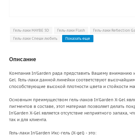
Гель-лаки MAYBE 5D
Гель-лаки Flash
Гель-лаки Reflection G
Гель-лаки Спеши любить
Показать еще
Описание
Компания In'Garden рада представить Вашему вниманию и
Gel. Гель-лаки данной линейки соответствуют высочайшим
способствующие высокой плотности цвета и стойкости ма
Основным преимуществом гель-лаков In'Garden X-Gel явля
пигментов в составе, этот материал позволяет делать по
In'Garden X-Gel является отсутствие неприятного запаха, 
так и для клиента.
Гель-лаки In'Garden Икс-гель (X-gel) - это: