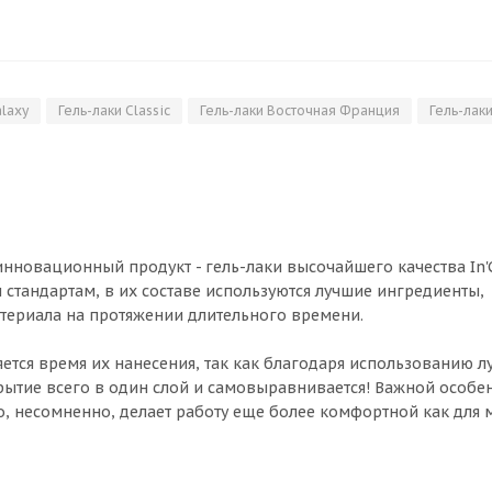
alaxy
Гель-лаки Classic
Гель-лаки Восточная Франция
Гель-лак
нновационный продукт - гель-лаки высочайшего качества In'G
 стандартам, в их составе используются лучшие ингредиенты,
териала на протяжении длительного времени.
ется время их нанесения, так как благодаря использованию 
крытие всего в один слой и самовыравнивается! Важной особе
что, несомненно, делает работу еще более комфортной как для 