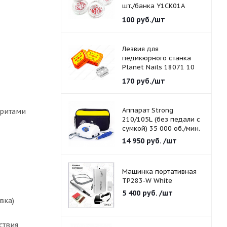
шт./банка Y1CK01A
красные 1,5 мм.
100
руб.
/шт
Лезвия для
педикюрного станка
Planet Nails 18071 10
шт./уп.
170
руб.
/шт
Аппарат Strong
оритами
210/105L (без педали с
сумкой) 35 000 об./мин.
14 950
руб.
/шт
Машинка портативная
TP283-W White
5 400
руб.
/шт
вка)
ствия