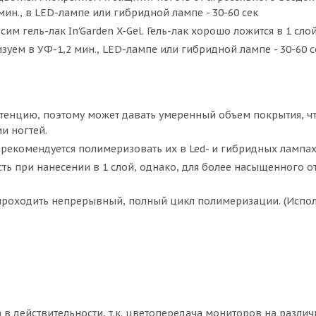
ин., в LED-лампе или гибридной лампе - 30-60 сек
 гель-лак In'Garden X-Gel. Гель-лак хорошо ложится в 1 слой
уем в УФ-1,2 мин., LED-лампе или гибридной лампе - 30-60 с
истенцию, поэтому может давать умеренный объем покрытия, ч
и ногтей.
рекомендуется полимеризовать их в Led- и гибридных лампах
сть при нанесении в 1 слой, однако, для более насыщенного о
роходить непрерывный, полный цикл полимеризации. (Испол
а в действительности, т.к. цветопередача мониторов на разли