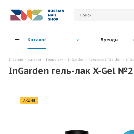
Каталог
Бренды
Главная
-
Каталог
-
Гель-лаки
-
InGarden
-
Гель-лак InGarden
-
InGa
InGarden гель-лак X-Gel №2
АКЦИЯ