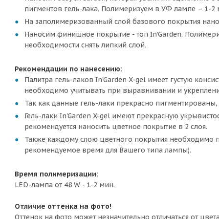
пигментов гель-лака. Полимеризуем в УФ лампе – 1-2 м
На заполимеризованный слой базового покрытия наносим
Наносим финишное покрытие - топ In'Garden. Полимериз
необходимости снять липкий слой.
Рекомендации по нанесению:
Палитра гель-лаков In'Garden X-gel имеет густую конс
необходимо учитывать при выравнивании и укреплени
Так как данные гель-лаки прекрасно пигментированы, 
Гель-лаки In'Garden X-gel имеют прекрасную укрывисто
рекомендуется наносить цветное покрытие в 2 слоя.
Также каждому слою цветного покрытия необходимо п
рекомендуемое время для Вашего типа лампы).
Время полимеризации:
LED-лампа от 48 W - 1-2 мин.
Отличие оттенка на фото!
Оттенок на фото может незначительно отличаться от цвет