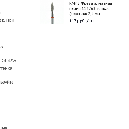
КМИЗ Фреза алмазная
пламя 113768 тонкая
.
(красная) 2,1 мм.
ек. При
117
руб.
/шт
то
 24-48W.
ттенка
ьзуйте
чных