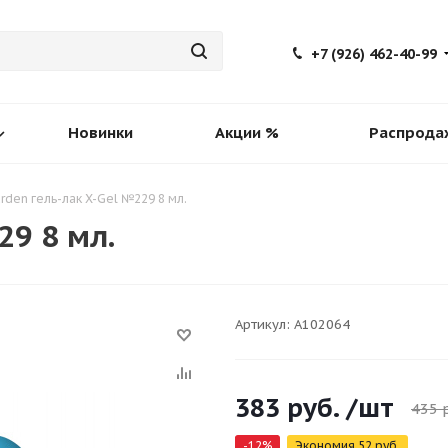
+7 (926) 462-40-99
Новинки
Акции %
Распрода
rden гель-лак X-Gel №229 8 мл.
29 8 мл.
Артикул:
A102064
383
руб.
/шт
435
р
-
12
%
Экономия
52
руб.