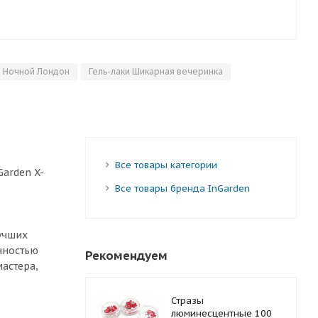
и Ночной Лондон
Гель-лаки Шикарная вечеринка
Все товары категории
arden X-
Все товары бренда InGarden
лучших
нностью
Рекомендуем
мастера,
Стразы
люминесцентные 100