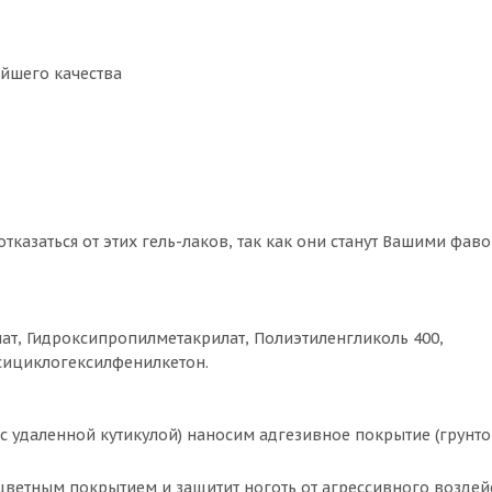
йшего качества
тказаться от этих гель-лаков, так как они станут Вашими фав
ат, Гидроксипропилметакрилат, Полиэтиленгликоль 400,
рсициклогексилфенилкетон.
 удаленной кутикулой) наносим адгезивное покрытие (грунто
с цветным покрытием и защитит ноготь от агрессивного воздей