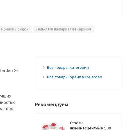
и Ночной Лондон
Гель-лаки Шикарная вечеринка
Все товары категории
arden X-
Все товары бренда InGarden
лучших
нностью
Рекомендуем
мастера,
Стразы
люминесцентные 100