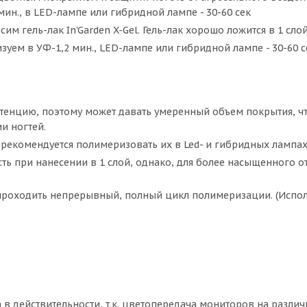
ин., в LED-лампе или гибридной лампе - 30-60 сек
 гель-лак In'Garden X-Gel. Гель-лак хорошо ложится в 1 слой
уем в УФ-1,2 мин., LED-лампе или гибридной лампе - 30-60 с
истенцию, поэтому может давать умеренный объем покрытия, ч
и ногтей.
рекомендуется полимеризовать их в Led- и гибридных лампах
сть при нанесении в 1 слой, однако, для более насыщенного о
роходить непрерывный, полный цикл полимеризации. (Испол
а в действительности, т.к. цветопередача мониторов на разли