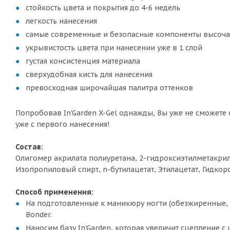
стойкость цвета и покрытия до 4-6 недель
легкость нанесения
самые современные и безопасные компоненты высоча
укрывистость цвета при нанесении уже в 1 слой
густая консистенция материала
сверхудобная кисть для нанесения
превосходная широчайшая палитра оттенков
Попробовав In'Garden X-Gel однажды, Вы уже не сможете о
уже с первого нанесения!
Состав:
Олигомер акрилата полиуретана, 2-гидроксиэтилметакрил
Изопропиловый спирт, n-бутилацетат, Этилацетат, Гидко
Способ применения:
На подготовленные к маникюру ногти (обезжиренные, с
Bonder.
Наносим базу In'Garden, которая увеличит сцепление 