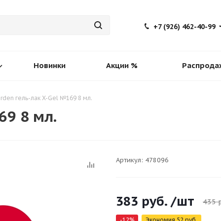
+7 (926) 462-40-99
Новинки
Акции %
Распрода
rden гель-лак X-Gel №169 8 мл.
69 8 мл.
Артикул:
478096
383
руб.
/шт
435
р
-
12
%
Экономия
52
руб.