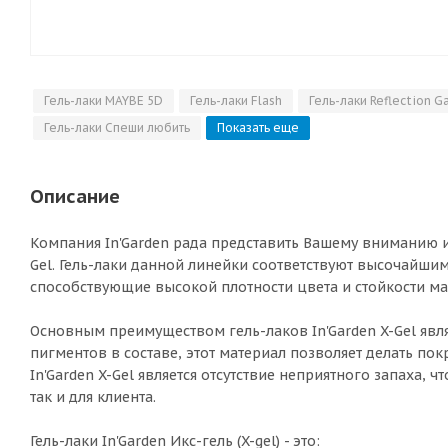
Гель-лаки MAYBE 5D
Гель-лаки Flash
Гель-лаки Reflection G
Гель-лаки Спеши любить
Показать еще
Описание
Компания In'Garden рада представить Вашему вниманию и
Gel. Гель-лаки данной линейки соответствуют высочайшим
способствующие высокой плотности цвета и стойкости ма
Основным преимуществом гель-лаков In'Garden X-Gel явля
пигментов в составе, этот материал позволяет делать по
In'Garden X-Gel является отсутствие неприятного запаха, 
так и для клиента.
Гель-лаки In'Garden Икс-гель (X-gel) - это: