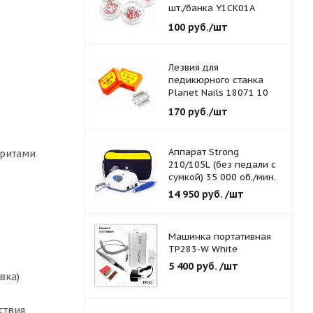
шт./банка Y1CK01A
красные 1,5 мм.
100
руб.
/шт
Лезвия для
педикюрного станка
Planet Nails 18071 10
шт./уп.
170
руб.
/шт
Аппарат Strong
оритами
210/105L (без педали с
сумкой) 35 000 об./мин.
14 950
руб.
/шт
Машинка портативная
TP283-W White
5 400
руб.
/шт
вка)
ствия