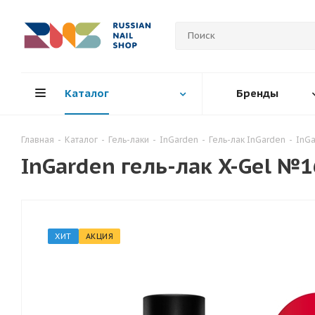
Каталог
Бренды
Главная
-
Каталог
-
Гель-лаки
-
InGarden
-
Гель-лак InGarden
-
InGa
InGarden гель-лак X-Gel №1
ХИТ
АКЦИЯ