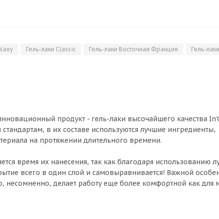
alaxy
Гель-лаки Classic
Гель-лаки Восточная Франция
Гель-лак
нновационный продукт - гель-лаки высочайшего качества In'G
 стандартам, в их составе используются лучшие ингредиенты,
териала на протяжении длительного времени.
ется время их нанесения, так как благодаря использованию 
крытие всего в один слой и самовыравнивается! Важной особе
что, несомненно, делает работу еще более комфортной как для 