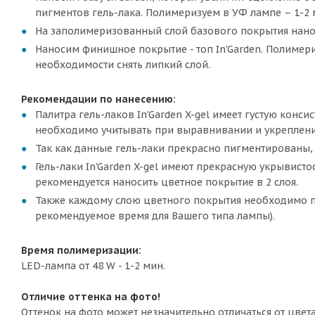
пигментов гель-лака. Полимеризуем в УФ лампе – 1-2 м
На заполимеризованный слой базового покрытия наносим
Наносим финишное покрытие - топ In'Garden. Полимериз
необходимости снять липкий слой.
Рекомендации по нанесению:
Палитра гель-лаков In'Garden X-gel имеет густую конс
необходимо учитывать при выравнивании и укреплени
Так как данные гель-лаки прекрасно пигментированы, 
Гель-лаки In'Garden X-gel имеют прекрасную укрывисто
рекомендуется наносить цветное покрытие в 2 слоя.
Также каждому слою цветного покрытия необходимо п
рекомендуемое время для Вашего типа лампы).
Время полимеризации:
LED-лампа от 48 W - 1-2 мин.
Отличие оттенка на фото!
Оттенок на фото может незначительно отличаться от цвет