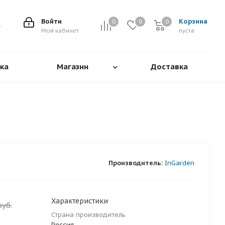
Войти
Корзина
0
0
0
0
Мой кабинет
пуста
жа
Магазин
Доставка
Производитель:
InGarden
Характеристики
уб.
Страна производитель
Россия