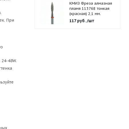
КМИЗ Фреза алмазная
пламя 113768 тонкая
.
(красная) 2,1 мм.
ек. При
117
руб.
/шт
то
 24-48W.
ттенка
ьзуйте
чных