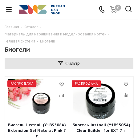
0
Главная
-
Каталог
-
Материалы для наращивания и моделирования ногтей
-
Гелевая система
-
Биогели
Биогели
Фильтр
РАСПРОДАЖА
РАСПРОДАЖА
Биогель Justnail (Y1BS508A)
Биогель Justnail (Y1BS505A)
Extension Gel Natural Pink 7
Clear Builder for EXT 7 г.
г.