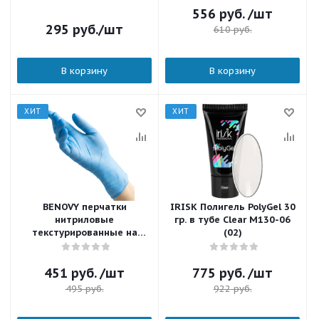
556
руб.
/шт
295
руб.
/шт
610
руб.
В корзину
В корзину
ХИТ
ХИТ
BENOVY перчатки
IRISK Полигель PolyGel 30
нитриловые
гр. в тубе Clear М130-06
текстурированные на
(02)
пальцах размер M Голубые
100 шт./уп.
451
руб.
/шт
775
руб.
/шт
495
руб.
922
руб.