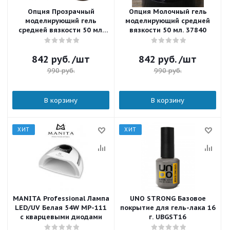
Опция Прозрачный
Опция Молочный гель
моделирующий гель
моделирующий средней
средней вязкости 50 мл.
вязкости 50 мл. 37840
37803
842
руб.
/шт
842
руб.
/шт
990
руб.
990
руб.
В корзину
В корзину
ХИТ
ХИТ
MANITA Professional Лампа
UNO STRONG Базовое
LED/UV Белая 54W MP-111
покрытие для гель-лака 16
с кварцевыми диодами
г. UBGST16