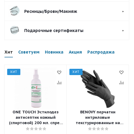
Ресницы/Брови/Макияж
Подарочные сертификаты
Хит
Советуем
Новинка
Акция
Распродажа
ХИТ
ХИТ
ONE TOUCH Эстилодез
BENOVY перчатки
антисептик кожный
нитриловые
(спиртовой) 200 мл. спрей
текстурированные на
03-316
пальцах размер S Черные
100 шт./уп.