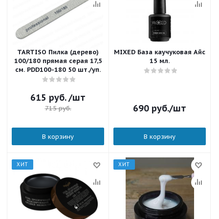
TARTISO Пилка (дерево)
MIXED База каучуковая Айс
100/180 прямая серая 17,5
15 мл.
см. PDD100-180 50 шт./уп.
615
руб.
/шт
690
руб.
/шт
715
руб.
В корзину
В корзину
ХИТ
ХИТ