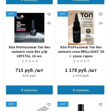
ХИТ
ХИТ
Klio Professional Топ без
Klio Professional Топ без
липкого слоя без у/ф
липкого слоя BRILLIANT 30
CRYSTAL 16 мл.
г. узкое горло
715
руб.
/шт
1 178
руб.
/шт
893
руб.
1 239
руб.
В корзину
В корзину
ХИТ
ХИТ