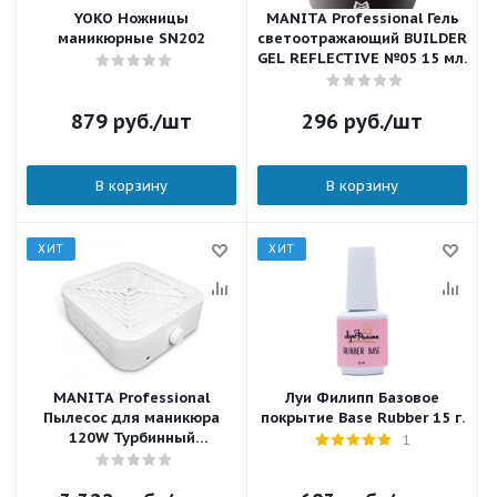
YOKO Ножницы
MANITA Professional Гель
маникюрные SN202
светоотражающий BUILDER
GEL REFLECTIVE №05 15 мл.
879
руб.
/шт
296
руб.
/шт
В корзину
В корзину
ХИТ
ХИТ
MANITA Professional
Луи Филипп Базовое
Пылесос для маникюра
покрытие Base Rubber 15 г.
120W Турбинный
1
бесщеточный MP501
БЕЛЫЙ