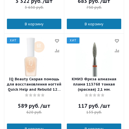
3 322
руб.
/шт
683
руб.
/шт
3 650
руб.
750
руб.
В корзину
В корзину
ХИТ
ХИТ
IQ Beauty Скорая помощь
КМИЗ Фреза алмазная
для восстановления ногтей
пламя 113768 тонкая
Quick Help and Rebuild 12,5
(красная) 2,1 мм.
мл.
589
руб.
/шт
117
руб.
/шт
620
руб.
135
руб.
В корзину
В корзину