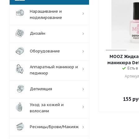
Наращивание и
моделирование
Дизайн
Оборудование
MOOZ Жидкая
маникюра Def
Аппаратный маникюр и
Есть в
педикюр
Артикул
Депиляция
155
ру
Уход за кожей и
волосами
Ресницы/Брови/Макияж