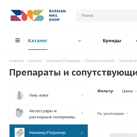
Каталог
Бренды
Главная
-
Каталог
-
Маниюр/Педикюр
-
Лаки для ногтей
-
Препарат
Препараты и сопутствующи
Фильтр:
Цена
Гель-лаки
Аксессуары и
По умолчанию
расходные материалы
Маниюр/Педикюр