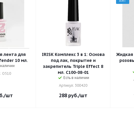
ХИТ
 лента для
IRISK Комплекс 3 в 1: Основа
Жидкая 
ender 10 мл.
под лак, покрытие и
розовы
 наличии
закрепитель Triple Effeсt 8
мл. С100-08-01
: O510
Есть в наличии
Артикул: 300420
б.
/шт
288
руб.
/шт