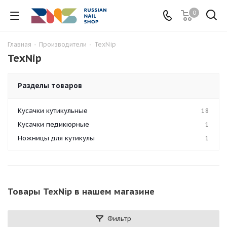
0
Главная
-
Производители
-
TexNip
TexNip
Разделы товаров
Кусачки кутикульные
18
Кусачки педикюрные
1
Ножницы для кутикулы
1
Товары TexNip в нашем магазине
Фильтр