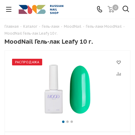
0
Главная
-
Каталог
-
Гель-лаки
-
MoodNail
-
Гель-лаки MoodNail
-
MoodNail Гель-лак Leafy 10 г.
MoodNail Гель-лак Leafy 10 г.
РАСПРОДАЖА