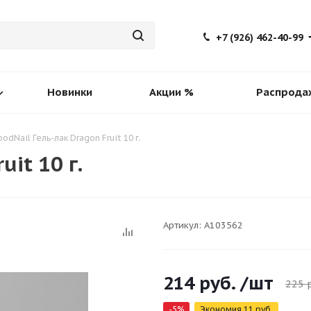
+7 (926) 462-40-99
Новинки
Акции %
Распрода
odNail Гель-лак Dragon Fruit 10 г.
it 10 г.
Артикул:
A103562
214
руб.
/шт
225
р
-
5
%
Экономия
11
руб.