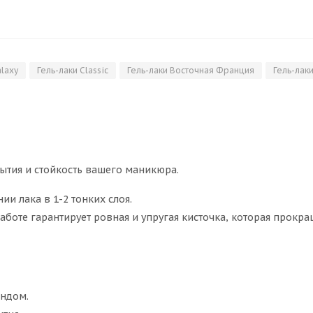
alaxy
Гель-лаки Classic
Гель-лаки Восточная Франция
Гель-лак
рытия и стойкость вашего маникюра.
ии лака в 1-2 тонких слоя.
боте гарантирует ровная и упругая кисточка, которая прокр
ондом.