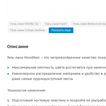
Гель-лаки MAYBE 5D
Гель-лаки Flash
Гель-лаки Reflection G
Гель-лаки Спеши любить
Показать еще
Описание
Гель-лаки MoodNail – это непревзойденное качество пок
Максимальная плотность цвета достигается при нанесен
Равномерное распределение материала и удобство в ра
даже самые труднодоступные места.
Технология нанесения:
Подготовьте ногтевую пластину и покройте ее ультраб