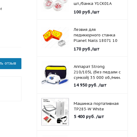
шт./банка Y1CK01A
и
красные 1,5 мм.
100
руб.
/шт
Лезвия для
педикюрного станка
Planet Nails 18071 10
шт./уп.
170
руб.
/шт
ть отзыв
Аппарат Strong
210/105L (без педали с
сумкой) 35 000 об./мин.
14 950
руб.
/шт
Машинка портативная
TP283-W White
5 400
руб.
/шт