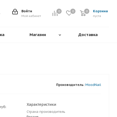
Войти
Корзина
0
0
0
0
Мой кабинет
пуста
жа
Магазин
Доставка
Производитель:
MoodNail
Характеристики
уб.
Страна производитель
Россия