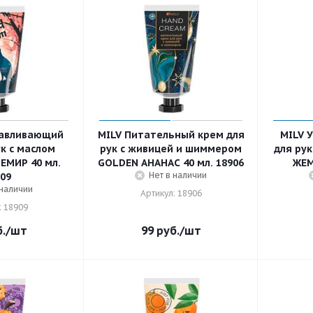
навливающий
MILV Питательный крем для
MILV 
к с маслом
рук с живицей и шиммером
для ру
ЕМИР 40 мл.
GOLDEN АНАНАС 40 мл. 18906
ЖЕМ
Нет в наличии
09
 наличии
Артикул: 18906
: 18909
.
/шт
99
руб.
/шт