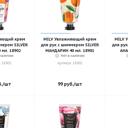
яющий крем
MILV Увлажняющий крем
MILV 
мером SILVER
для рук с шиммером SILVER
для ру
 мл. 18902
МАНДАРИН 40 мл. 18901
АНА
 наличии
Нет в наличии
: 18902
Артикул: 18901
.
/шт
99
руб.
/шт