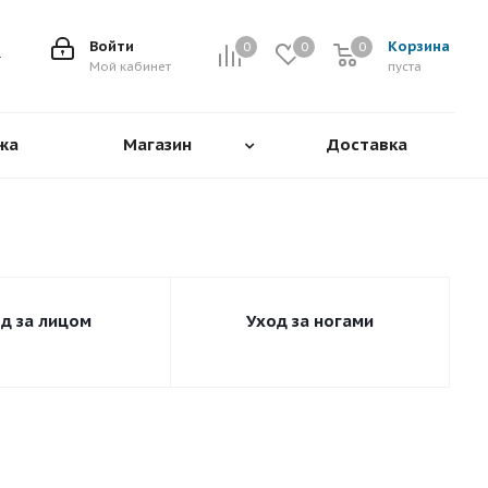
Войти
Корзина
0
0
0
0
Мой кабинет
пуста
жа
Магазин
Доставка
д за лицом
Уход за ногами