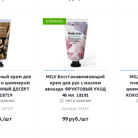
НОВИНКА
ный крем для
MILV Восстанавливающий
MIL
й и шиммером
крем для рук с маслом
пче
ЧНЫЙ ДЕСЕРТ
авокадо ФРУКТОВЫЙ УХОД
шим
 18719
40 мл. 18181
КОКО
 наличии
Нет в наличии
: 18719
Артикул: 18181
.
/шт
99
руб.
/шт