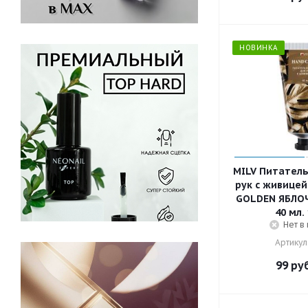
НОВИНКА
MILV Питатель
рук с живице
GOLDEN ЯБЛО
40 мл.
Нет в
Артикул
99
руб