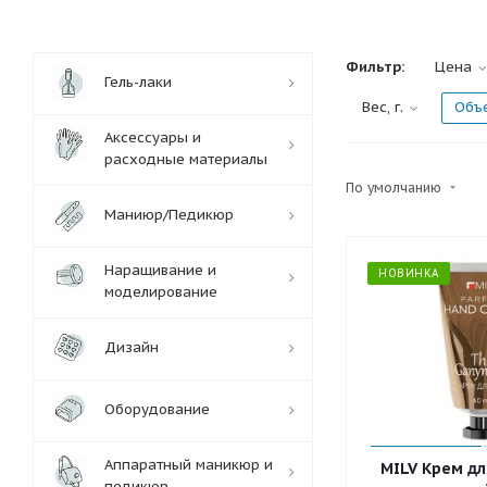
Фильтр:
Цена
Гель-лаки
Вес, г.
Объе
Аксессуары и
расходные материалы
По умолчанию
Маниюр/Педикюр
Наращивание и
НОВИНКА
моделирование
Дизайн
Оборудование
Аппаратный маникюр и
MILV Крем дл
педикюр