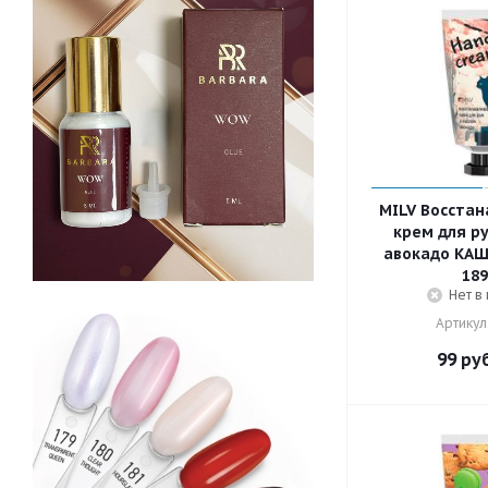
MILV Восста
крем для ру
авокадо КАШ
189
Нет в
Артикул
99
руб