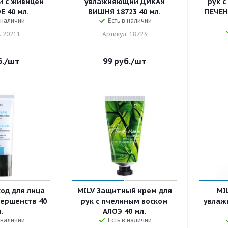
 с живицей
увлажняющий ДИКАЯ
рук 
 40 мл.
ВИШНЯ 18723 40 мл.
ПЕЧЕН
 наличии
Есть в наличии
: 20211
Артикул: 18723
.
/шт
99
руб.
/шт
од для лица
MILV Защитный крем для
MI
ершенств 40
рук с пчелиным воском
увлаж
.
АЛОЭ 40 мл.
 наличии
Есть в наличии