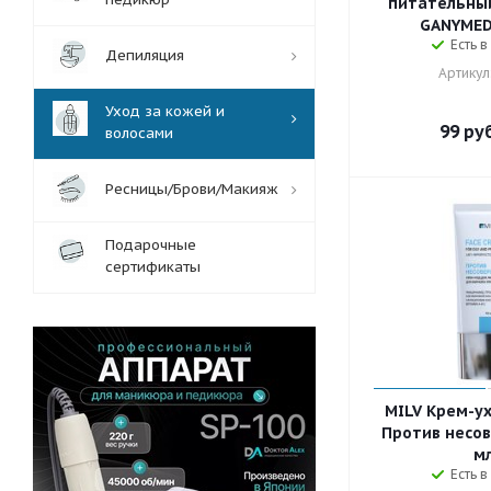
питательный
GANYMEDE
Есть в
Депиляция
Артикул
Уход за кожей и
99
руб
волосами
Ресницы/Брови/Макияж
Подарочные
сертификаты
MILV Крем-ух
Против несов
мл
Есть в