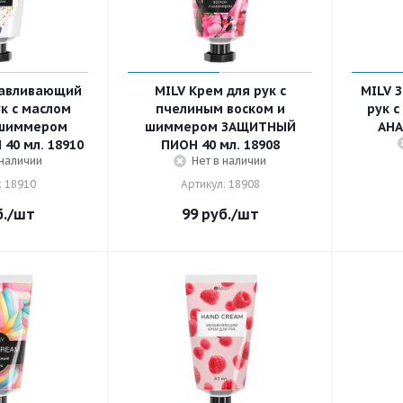
навливающий
MILV Крем для рук с
MILV 
к с маслом
пчелиным воском и
рук 
 шиммером
шиммером ЗАЩИТНЫЙ
АНА
40 мл. 18910
ПИОН 40 мл. 18908
 наличии
Нет в наличии
: 18910
Артикул: 18908
.
/шт
99
руб.
/шт