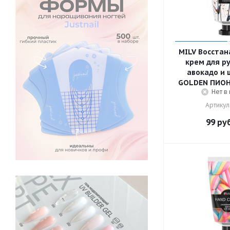
MILV Восста
крем для ру
авокадо и
GOLDEN ПИОН 
Нет в
Артикул
99
руб