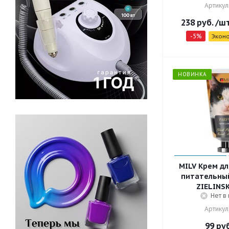
Артикул
238
руб.
/ш
-
5
%
Экон
НОВИНКА
MILV Крем дл
питательный
ZIELINSK
Нет в
Артикул
99
руб