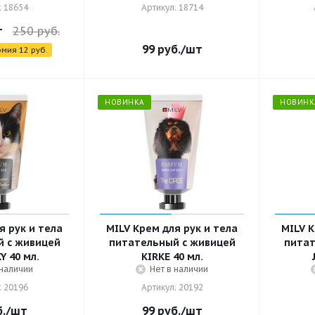
: 18654
Артикул: 18714
т
250
руб.
99
руб.
/шт
омия
12
руб.
НОВИНКА
НОВИНК
я рук и тела
MILV Крем для рук и тела
MILV К
 с живицей
питательный с живицей
питат
Y 40 мл.
KIRKE 40 мл.
 наличии
Нет в наличии
: 20196
Артикул: 20192
.
/шт
99
руб.
/шт