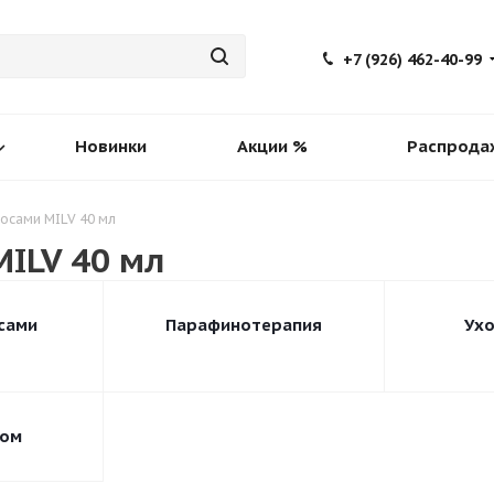
+7 (926) 462-40-99
Новинки
Акции %
Распрода
лосами MILV 40 мл
MILV 40 мл
сами
Парафинотерапия
Ухо
лом