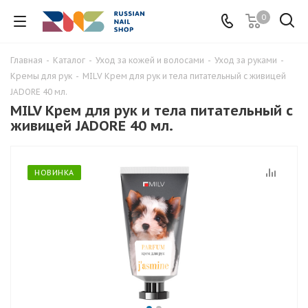
0
Главная
-
Каталог
-
Уход за кожей и волосами
-
Уход за руками
-
Кремы для рук
-
MILV Крем для рук и тела питательный с живицей
JADORE 40 мл.
MILV Крем для рук и тела питательный с
живицей JADORE 40 мл.
НОВИНКА