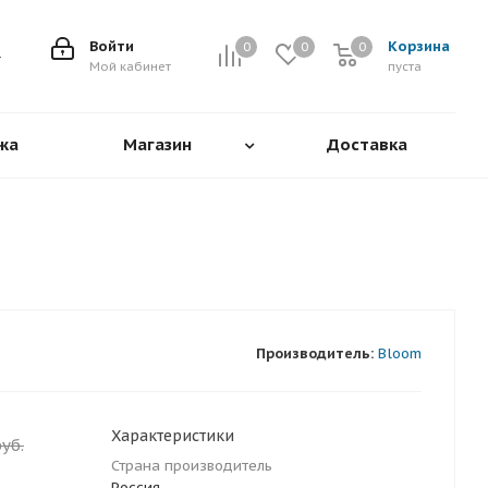
Войти
Корзина
0
0
0
0
Мой кабинет
пуста
жа
Магазин
Доставка
.
Производитель:
Bloom
Характеристики
уб.
Страна производитель
Россия