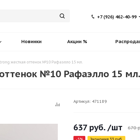
+7 (926) 462-40-99
Новинки
Акции %
Распрода
trong жесткая оттенок №10 Рафаэлло 15 мл.
 оттенок №10 Рафаэлло 15 мл
Артикул:
471189
637
руб.
/шт
670
р
-
5
%
Экономия
33
руб.