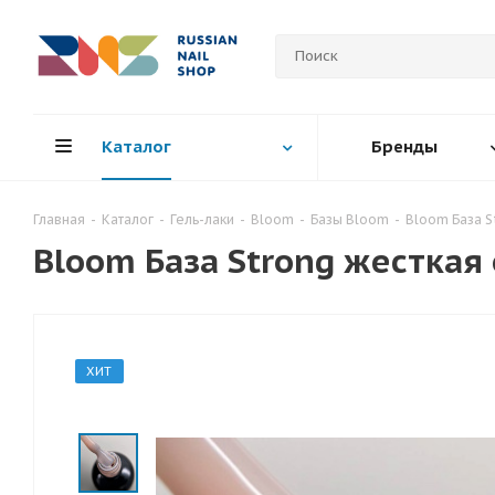
Каталог
Бренды
Главная
-
Каталог
-
Гель-лаки
-
Bloom
-
Базы Bloom
-
Bloom База S
Bloom База Strong жесткая
ХИТ