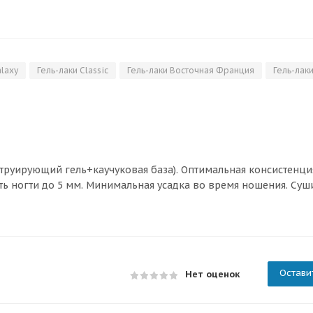
alaxy
Гель-лаки Classic
Гель-лаки Восточная Франция
Гель-лак
струирующий гель+каучуковая база). Оптимальная консистенци
ть ногти до 5 мм. Минимальная усадка во время ношения. Суш
Остави
Нет оценок