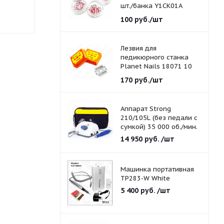
шт./банка Y1CK01A
красные 1,5 мм.
100
руб.
/шт
Лезвия для
педикюрного станка
Planet Nails 18071 10
шт./уп.
170
руб.
/шт
Аппарат Strong
210/105L (без педали с
сумкой) 35 000 об./мин.
14 950
руб.
/шт
Машинка портативная
TP283-W White
5 400
руб.
/шт