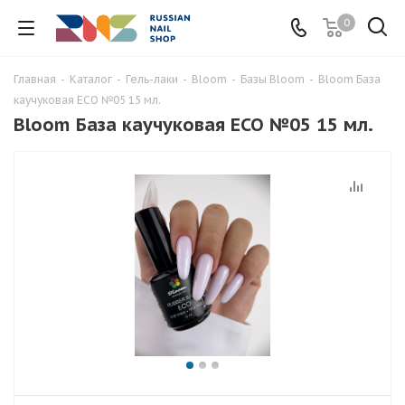
0
Главная
-
Каталог
-
Гель-лаки
-
Bloom
-
Базы Bloom
-
Bloom База
каучуковая ECO №05 15 мл.
Bloom База каучуковая ECO №05 15 мл.