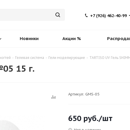
+7 (926) 462-40-99
Новинки
Акции %
Распрода
ногтей
-
Гелевая система
-
Гели моделирующие
-
TARTISO UV Гель SHIMM
05 15 г.
Артикул:
GMS-05
650
руб.
/шт
Нет в наличии