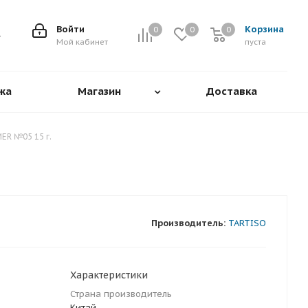
Войти
Корзина
0
0
0
0
Мой кабинет
пуста
жа
Магазин
Доставка
ER №05 15 г.
Производитель:
TARTISO
Характеристики
Страна производитель
Китай