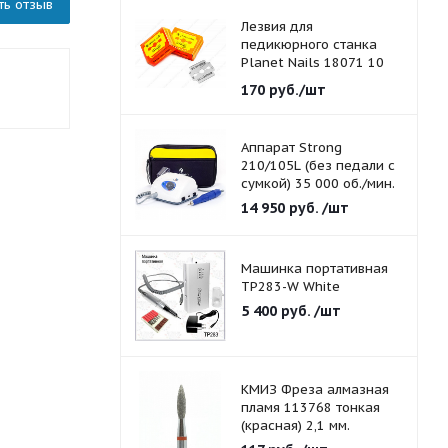
ть отзыв
Лезвия для
педикюрного станка
Planet Nails 18071 10
шт./уп.
170
руб.
/шт
Аппарат Strong
210/105L (без педали с
сумкой) 35 000 об./мин.
14 950
руб.
/шт
Машинка портативная
TP283-W White
5 400
руб.
/шт
КМИЗ Фреза алмазная
пламя 113768 тонкая
(красная) 2,1 мм.