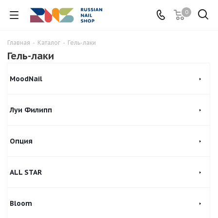
0
Главная
-
Каталог
-
Гель-лаки
Гель-лаки
MoodNail
Луи Филипп
Опция
ALL STAR
Bloom