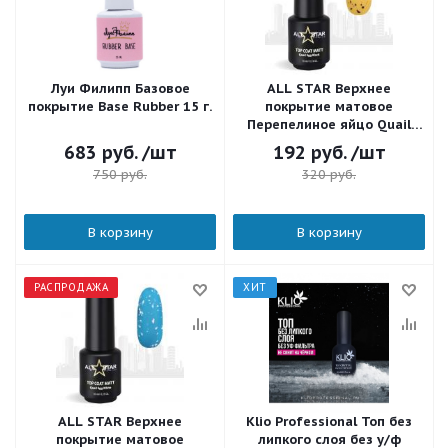
Луи Филипп Базовое
ALL STAR Верхнее
покрытие Base Rubber 15 г.
покрытие матовое
Перепелиное яйцо Quail
Egg Black Top Coat Matt 10
683
руб.
/шт
192
руб.
/шт
мл.
750
руб.
320
руб.
В корзину
В корзину
РАСПРОДАЖА
ХИТ
ALL STAR Верхнее
Klio Professional Топ без
покрытие матовое
липкого слоя без у/ф