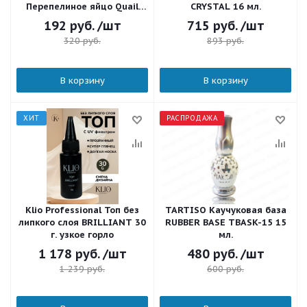
Перепелиное яйцо Quail
CRYSTAL 16 мл.
Egg White Top Coat Matt 10
192
руб.
/шт
715
руб.
/шт
мл.
320
руб.
893
руб.
В корзину
В корзину
ХИТ
РАСПРОДАЖА
Klio Professional Топ без
TARTISO Каучуковая база
липкого слоя BRILLIANT 30
RUBBER BASE TBASK-15 15
г. узкое горло
мл.
1 178
руб.
/шт
480
руб.
/шт
1 239
руб.
600
руб.