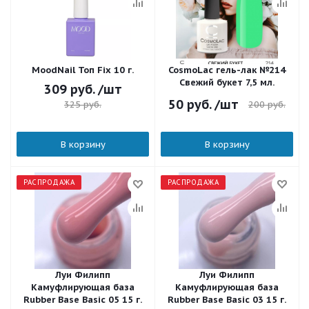
MoodNail Топ Fix 10 г.
CosmoLac гель-лак №214
Свежий букет 7,5 мл.
309
руб.
/шт
50
руб.
/шт
200
руб.
325
руб.
В корзину
В корзину
РАСПРОДАЖА
РАСПРОДАЖА
Луи Филипп
Луи Филипп
Камуфлирующая база
Камуфлирующая база
Rubber Base Basic 05 15 г.
Rubber Base Basic 03 15 г.