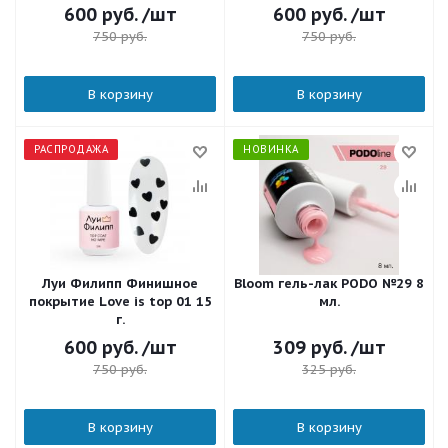
600
руб.
/шт
600
руб.
/шт
750
руб.
750
руб.
В корзину
В корзину
РАСПРОДАЖА
НОВИНКА
Луи Филипп Финишное
Bloom гель-лак PODO №29 8
покрытие Love is top 01 15
мл.
г.
600
руб.
/шт
309
руб.
/шт
750
руб.
325
руб.
В корзину
В корзину