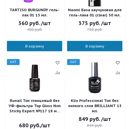
TARTISO BURGUNDY гель-
Naomi База каучуковая для
лак 01 15 мл.
гель-лака 01 (clear) 30 мл.
360
руб.
/шт
375
руб.
/шт
450
руб.
750
руб.
В корзину
В корзину
ХИТ
ХИТ
Runail Топ глянцевый без
Klio Professional Топ без
УФ-фильтра Top Gloss Non
липкого слоя BRILLIANT 15
Sticky Expert №117 18 мл.
мл.
флакон
849
руб.
/шт
680
руб.
/шт
893
руб.