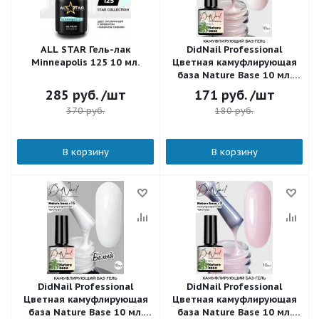
ALL STAR Гель-лак
DidNail Professional
Minneapolis 125 10 мл.
Цветная камуфлирующая
база Nature Base 10 мл.
NB#8
285
руб.
/шт
171
руб.
/шт
370
руб.
180
руб.
В корзину
В корзину
DidNail Professional
DidNail Professional
Цветная камуфлирующая
Цветная камуфлирующая
база Nature Base 10 мл.
база Nature Base 10 мл.