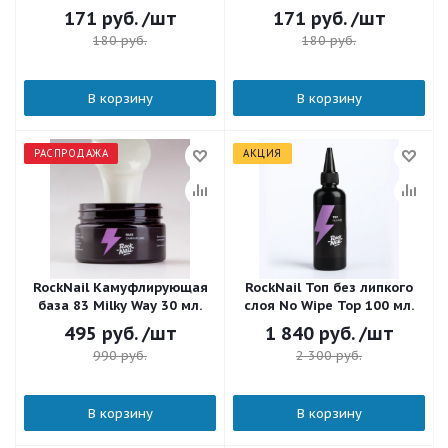
NB#16
NB#9
171
руб.
/шт
171
руб.
/шт
180
руб.
180
руб.
В корзину
В корзину
РАСПРОДАЖА
АКЦИЯ
RockNail Камуфлирующая
RockNail Топ без липкого
база 83 Milky Way 30 мл.
слоя No Wipe Top 100 мл.
495
руб.
/шт
1 840
руб.
/шт
990
руб.
2 300
руб.
В корзину
В корзину