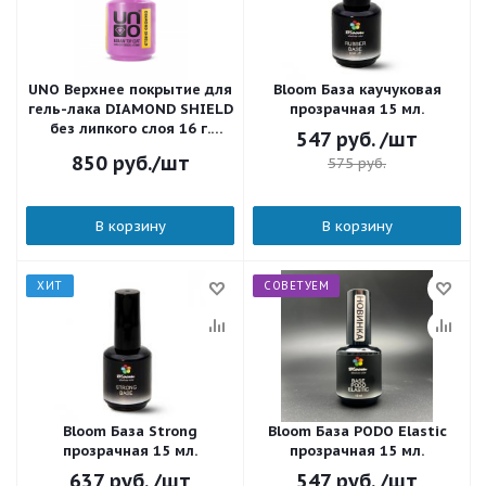
UNO Верхнее покрытие для
Bloom База каучуковая
гель-лака DIAMOND SHIELD
прозрачная 15 мл.
без липкого слоя 16 г.
547
руб.
/шт
UTGDS16
850
руб.
/шт
575
руб.
В корзину
В корзину
ХИТ
СОВЕТУЕМ
Bloom База Strong
Bloom База PODO Elastic
прозрачная 15 мл.
прозрачная 15 мл.
637
руб.
/шт
547
руб.
/шт