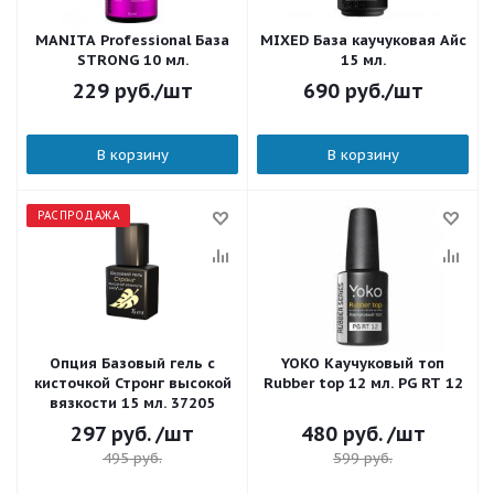
MANITA Professional База
MIXED База каучуковая Айс
STRONG 10 мл.
15 мл.
229
руб.
/шт
690
руб.
/шт
В корзину
В корзину
РАСПРОДАЖА
Опция Базовый гель с
YOKO Каучуковый топ
кисточкой Стронг высокой
Rubber top 12 мл. PG RT 12
вязкости 15 мл. 37205
297
руб.
/шт
480
руб.
/шт
495
руб.
599
руб.