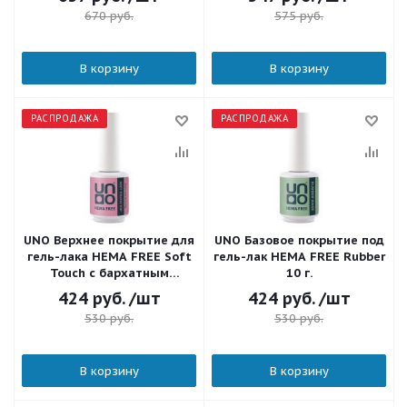
670
руб.
575
руб.
В корзину
В корзину
РАСПРОДАЖА
РАСПРОДАЖА
UNO Верхнее покрытие для
UNO Базовое покрытие под
гель-лака HEMA FREE Soft
гель-лак HEMA FREE Rubber
Touch с бархатным
10 г.
эффектом 10 г.
424
руб.
/шт
424
руб.
/шт
530
руб.
530
руб.
В корзину
В корзину