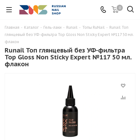
0
Главная
-
Каталог
-
Гель-лаки
-
Runail
-
Топы RuNail
-
Runail Топ
глянцевый без УФ-фильтра Top Gloss Non Sticky Expert №117 50 мл.
флакон
Runail Топ глянцевый без УФ-фильтра
Top Gloss Non Sticky Expert №117 50 мл.
флакон