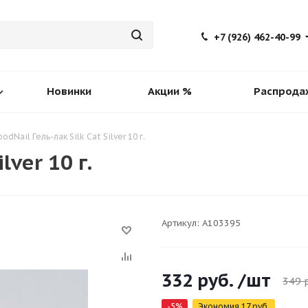
+7 (926) 462-40-99
Новинки
Акции %
Распрода
odNail Гель-лак Silk Cat Silver 10 г.
lver 10 г.
Артикул:
A103395
332
руб.
/шт
349
р
-
5
%
Экономия
17
руб.