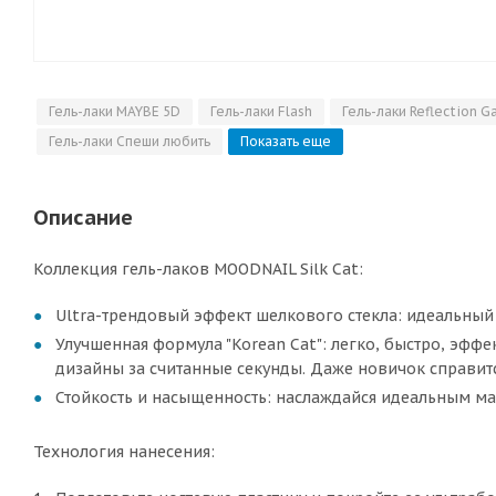
Гель-лаки MAYBE 5D
Гель-лаки Flash
Гель-лаки Reflection G
Гель-лаки Спеши любить
Показать еще
Описание
Коллекция гель-лаков MOODNAIL Silk Cat:
Ultra-трендовый эффект шелкового стекла: идеальный 
Улучшенная формула "Korean Cat": легко, быстро, эфф
дизайны за считанные секунды. Даже новичок справитс
Стойкость и насыщенность: наслаждайся идеальным ма
Технология нанесения: