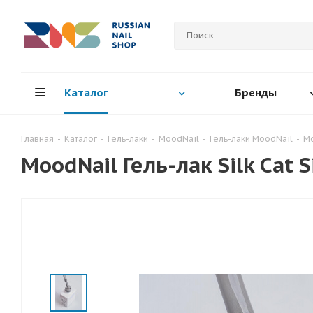
Каталог
Бренды
Главная
-
Каталог
-
Гель-лаки
-
MoodNail
-
Гель-лаки MoodNail
-
Mo
MoodNail Гель-лак Silk Cat Si