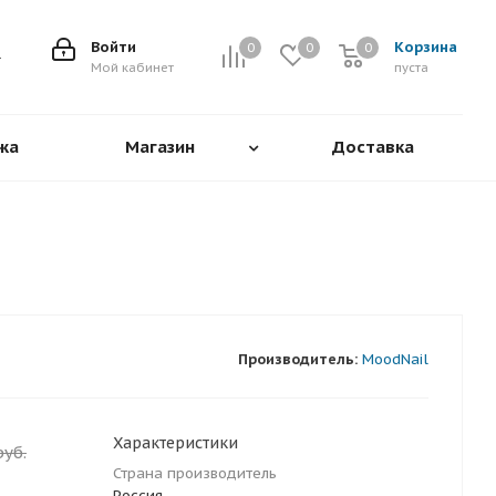
Войти
Корзина
0
0
0
0
Мой кабинет
пуста
жа
Магазин
Доставка
Производитель:
MoodNail
Характеристики
уб.
Страна производитель
Россия