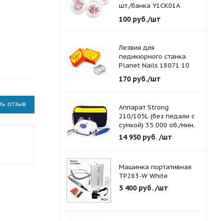
шт./банка Y1CK01A
красные 1,5 мм.
100
руб.
/шт
Лезвия для
педикюрного станка
Planet Nails 18071 10
шт./уп.
170
руб.
/шт
ть отзыв
Аппарат Strong
210/105L (без педали с
сумкой) 35 000 об./мин.
14 950
руб.
/шт
Машинка портативная
TP283-W White
5 400
руб.
/шт