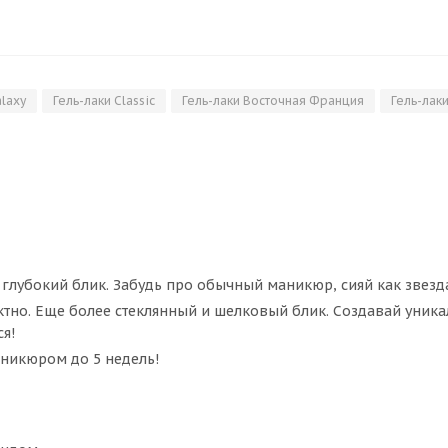
alaxy
Гель-лаки Classic
Гель-лаки Восточная Франция
Гель-лак
глубокий блик. Забудь про обычный маникюр, сияй как звезд
ектно. Еще более стеклянный и шелковый блик. Создавай уник
я!
никюром до 5 недель!