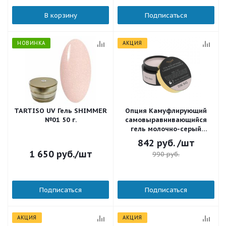
В корзину
Подписаться
НОВИНКА
АКЦИЯ
TARTISO UV Гель SHIMMER
Опция Камуфлирующий
№01 50 г.
самовыравнивающийся
гель молочно-серый
(нейтральный) Тон №13 50
842
руб.
/шт
мл.
1 650
руб.
/шт
990
руб.
Подписаться
Подписаться
АКЦИЯ
АКЦИЯ