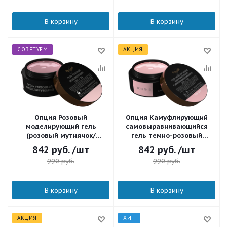
В корзину
В корзину
СОВЕТУЕМ
АКЦИЯ
Опция Розовый
Опция Камуфлирующий
моделирующий гель
самовыравнивающийся
(розовый мутнячок/
гель темно-розовый
молочно-розовый) средней
(холодный) Тон 5 50 мл.
842
руб.
/шт
842
руб.
/шт
вязкости 50 мл.
990
руб.
990
руб.
В корзину
В корзину
АКЦИЯ
ХИТ