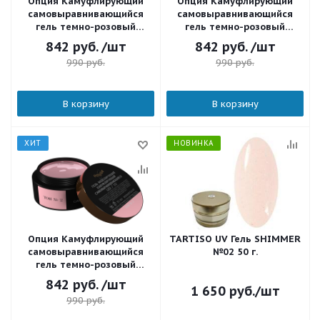
Опция Камуфлирующий
Опция Камуфлирующий
самовыравнивающийся
самовыравнивающийся
гель темно-розовый
гель темно-розовый
(холодный) Тон 7 50 мл.
(холодный) Тон 4 50 мл.
842
руб.
/шт
842
руб.
/шт
990
руб.
990
руб.
В корзину
В корзину
ХИТ
НОВИНКА
Опция Камуфлирующий
TARTISO UV Гель SHIMMER
самовыравнивающийся
№02 50 г.
гель темно-розовый
(холодный) Тон 2 50 мл.
842
руб.
/шт
1 650
руб.
/шт
990
руб.