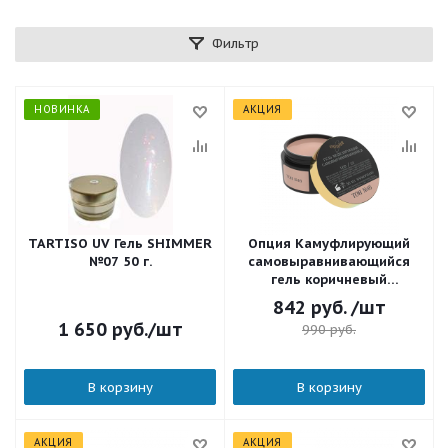
Фильтр
НОВИНКА
АКЦИЯ
TARTISO UV Гель SHIMMER
Опция Камуфлирующий
№07 50 г.
самовыравнивающийся
гель коричневый
(холодный) Тон №16 50 мл.
842
руб.
/шт
1 650
руб.
/шт
990
руб.
В корзину
В корзину
АКЦИЯ
АКЦИЯ