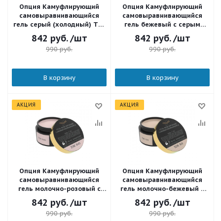
Опция Камуфлирующий
Опция Камуфлирующий
самовыравнивающийся
самовыравнивающийся
гель серый (холодный) Тон
гель бежевый с серым
№12 50 мл.
(теплый) Тон №11 50 мл.
842
руб.
/шт
842
руб.
/шт
990
руб.
990
руб.
В корзину
В корзину
АКЦИЯ
АКЦИЯ
Опция Камуфлирующий
Опция Камуфлирующий
самовыравнивающийся
самовыравнивающийся
гель молочно-розовый с
гель молочно-бежевый с
серым (нейтральный) Тон
серым (нейтральный) Тон
842
руб.
/шт
842
руб.
/шт
№10 50 мл.
№9 50 мл.
990
руб.
990
руб.