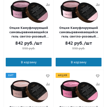
Опция Камуфлирующий
Опция Камуфлирующий
самовыравнивающийся
самовыравнивающийся
гель светло-розовый
гель светло-розовый
(холодный) Тон 3 50 мл.
(теплый) Тон 1 50 мл.
842
руб.
/шт
842
руб.
/шт
990
руб.
990
руб.
В корзину
В корзину
ХИТ
АКЦИЯ