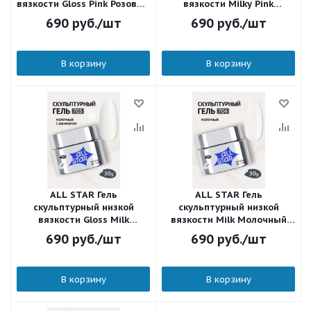
вязкости Gloss Pink Розовый
вязкости Milky Pink
с шиммером 712 30 мл.
Молочно-розовый 711 30
690
руб.
/шт
690
руб.
/шт
мл.
В корзину
В корзину
ALL STAR Гель
ALL STAR Гель
скульптурный низкой
скульптурный низкой
вязкости Gloss Milk
вязкости Milk Молочный
Молочный с шиммером 705
704 30 мл.
690
руб.
/шт
690
руб.
/шт
30 мл.
В корзину
В корзину