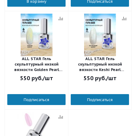
В корзину
Подписаться
ALL STAR Гель
ALL STAR Гель
скульптурный низкой
скульптурный низкой
вязкости Golden Pearl
вязкости Keshi Pearl
Золотой жемчуг 722 18 мл.
Натуральный жемчуг 721
550
руб.
/шт
550
руб.
/шт
18 мл.
Подписаться
Подписаться