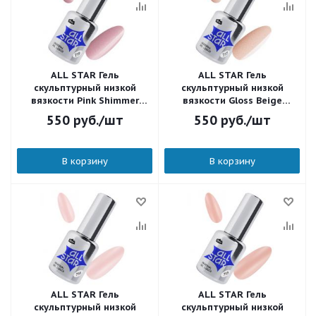
ALL STAR Гель
ALL STAR Гель
скульптурный низкой
скульптурный низкой
вязкости Pink Shimmer
вязкости Gloss Beige
Пастельный розовый 719
Пастельный бежевый с
550
руб.
/шт
550
руб.
/шт
18 мл.
шиммером 717 18 мл.
В корзину
В корзину
ALL STAR Гель
ALL STAR Гель
скульптурный низкой
скульптурный низкой