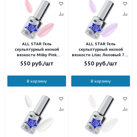
ALL STAR Гель
ALL STAR Гель
скульптурный низкой
скульптурный низкой
вязкости Milky Pink
вязкости Lilac Лиловый 708
Молочно-розовый 711 18
18 мл.
550
руб.
/шт
550
руб.
/шт
мл.
В корзину
В корзину