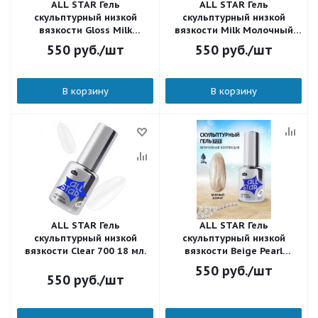
ALL STAR Гель
ALL STAR Гель
скульптурный низкой
скульптурный низкой
вязкости Gloss Milk
вязкости Milk Молочный
Молочный с шиммером 705
704 18 мл.
550
руб.
/шт
550
руб.
/шт
18 мл.
В корзину
В корзину
ALL STAR Гель
ALL STAR Гель
скульптурный низкой
скульптурный низкой
вязкости Clear 700 18 мл.
вязкости Beige Pearl
Бежевый жемчуг 725 18 мл.
550
руб.
/шт
550
руб.
/шт