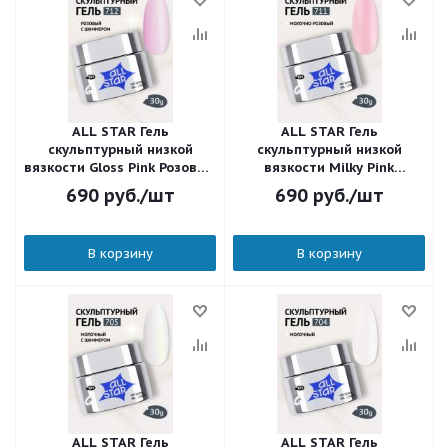
ALL STAR Гель
ALL STAR Гель
скульптурный низкой
скульптурный низкой
вязкости Gloss Pink Розовый
вязкости Milky Pink
с шиммером 712 30 мл.
Молочно-розовый 711 30
690
руб.
/шт
690
руб.
/шт
мл.
В корзину
В корзину
ALL STAR Гель
ALL STAR Гель