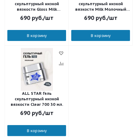
скульптурный низкой
скульптурный низкой
вязкости Gloss Milk
вязкости Milk Молочный
Молочный с шиммером 705
704 30 мл.
690
руб.
/шт
690
руб.
/шт
30 мл.
В корзину
В корзину
ALL STAR Гель
скульптурный низкой
вязкости Clear 700 30 мл.
690
руб.
/шт
В корзину