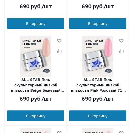
Пастельный розовый 719
розовый 716 30 мл.
690
руб.
/шт
690
руб.
/шт
30 мл.
В корзину
В корзину
ALL STAR Гель
ALL STAR Гель
скульптурный низкой
скульптурный низкой
вязкости Beige Бежевый
вязкости Pink Розовый 713
715 30 мл.
30 мл.
690
руб.
/шт
690
руб.
/шт
В корзину
В корзину