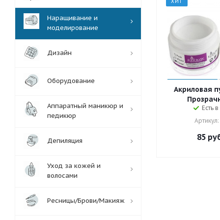
ХИТ
Наращивание и
моделирование
Дизайн
Оборудование
Акриловая п
Прозрачн
Аппаратный маникюр и
Есть в
педикюр
Артикул:
85
руб
Депиляция
Уход за кожей и
волосами
Ресницы/Брови/Макияж