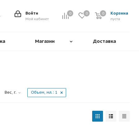
Войти
Корзина
0
0
0
0
Мой кабинет
пуста
жа
Магазин
Доставка
Вес, г.
Объем, мл.
: 1