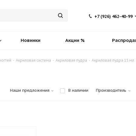
+7 (926) 462-40-99
Новинки
Акции %
Распрода
ногтей
-
Акриловая система
-
Акриловая пудра
-
Акриловая пудра 15 мл
Наши предложения
В наличии
Производитель