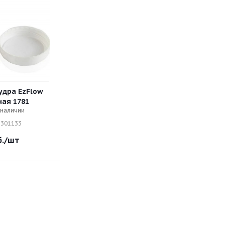
удра EzFlow
ая 1781
 наличии
 301133
.
/шт