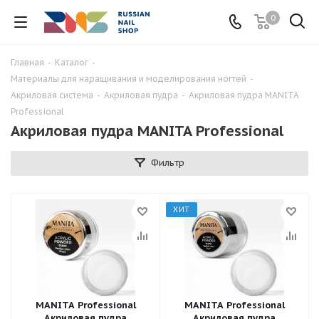
0
Главная
-
Каталог
-
Материалы для наращивания и моделирования ногтей
-
Акриловая система
-
Акриловая пудра
-
Акриловая пудра MANITA
Professional
Акриловая пудра MANITA Professional
Фильтр
ХИТ
MANITA Professional
MANITA Professional
Акриловая пудра
Акриловая пудра