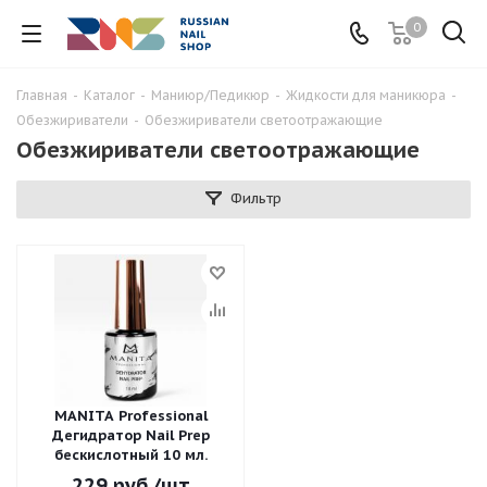
0
Главная
-
Каталог
-
Маниюр/Педикюр
-
Жидкости для маникюра
-
Обезжириватели
-
Обезжириватели светоотражающие
Обезжириватели светоотражающие
Фильтр
MANITA Professional
Дегидратор Nail Prep
бескислотный 10 мл.
229
руб.
/шт