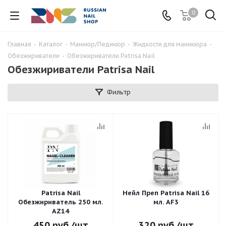
0
Главная
-
Каталог
-
Маниюр/Педикюр
-
Жидкости для маникюра
-
Обезжириватели
-
Обезжириватели Patrisa Nail
Обезжириватели Patrisa Nail
Фильтр
Patrisa Nail
Нейл Преп Patrisa Nail 16
Обезжириватель 250 мл.
мл. AF3
AZ14
450
руб.
/шт
320
руб.
/шт