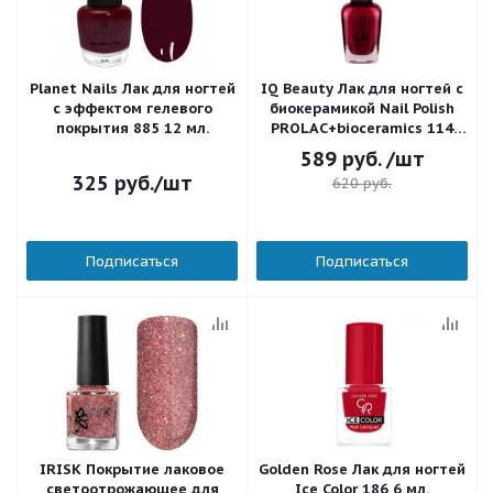
Planet Nails Лак для ногтей
IQ Beauty Лак для ногтей с
с эффектом гелевого
биокерамикой Nail Polish
покрытия 885 12 мл.
PROLAC+bioceramics 114
Foxberry sky 12,5 мл.
589
руб.
/шт
325
руб.
/шт
620
руб.
Подписаться
Подписаться
IRISK Покрытие лаковое
Golden Rose Лак для ногтей
светоотрожающее для
Ice Color 186 6 мл.