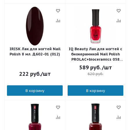
IRISK Лак для ногтей Nail
IQ Beauty Лак для ногтей с
Polish 8 мл. Д602-01 (012)
биокерамикой Nail Polish
PROLAC+bioceramics 058
Flirty and femme 12,5 мл.
589
руб.
/шт
222
руб.
/шт
620
руб.
В корзину
В корзину