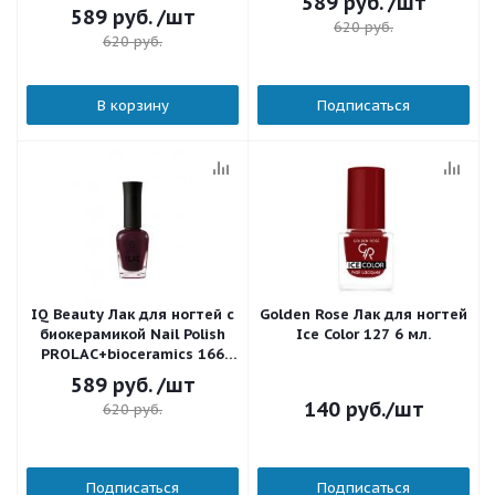
589
руб.
/шт
589
руб.
/шт
620
руб.
620
руб.
В корзину
Подписаться
IQ Beauty Лак для ногтей с
Golden Rose Лак для ногтей
биокерамикой Nail Polish
Ice Color 127 6 мл.
PROLAC+bioceramics 166
Dominanta Sins and Secrets
589
руб.
/шт
12,5 мл.
140
руб.
/шт
620
руб.
Подписаться
Подписаться