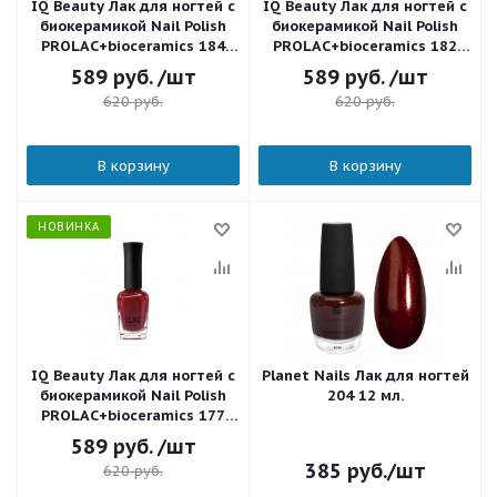
IQ Beauty Лак для ногтей с
IQ Beauty Лак для ногтей с
биокерамикой Nail Polish
биокерамикой Nail Polish
PROLAC+bioceramics 184
PROLAC+bioceramics 182
Checkmate 12,5 мл.
Checkmate Go to red 12,5
589
руб.
/шт
589
руб.
/шт
мл.
620
руб.
620
руб.
В корзину
В корзину
НОВИНКА
IQ Beauty Лак для ногтей с
Planet Nails Лак для ногтей
биокерамикой Nail Polish
204 12 мл.
PROLAC+bioceramics 177
Hypnosis Red trap 12,5 мл.
589
руб.
/шт
385
руб.
/шт
620
руб.