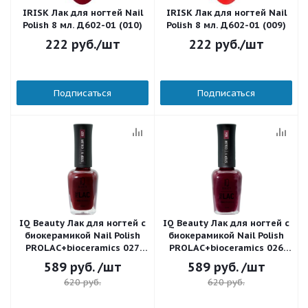
IRISK Лак для ногтей Nail
IRISK Лак для ногтей Nail
Polish 8 мл. Д602-01 (010)
Polish 8 мл. Д602-01 (009)
222
руб.
/шт
222
руб.
/шт
Подписаться
Подписаться
IQ Beauty Лак для ногтей с
IQ Beauty Лак для ногтей с
биокерамикой Nail Polish
биокерамикой Nail Polish
PROLAC+bioceramics 027
PROLAC+bioceramics 026
The lovers 12,5 мл.
Sangria 12,5 мл.
589
руб.
/шт
589
руб.
/шт
620
руб.
620
руб.