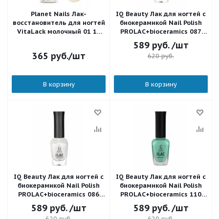
Planet Nails Лак-
IQ Beauty Лак для ногтей с
восстановитель для ногтей
биокерамикой Nail Polish
VitaLack молочный 01 10
PROLAC+bioceramics 087
мл.
Fluffy Dawn 12,5 мл.
589
руб.
/шт
365
руб.
/шт
620
руб.
В корзину
В корзину
IQ Beauty Лак для ногтей с
IQ Beauty Лак для ногтей с
биокерамикой Nail Polish
биокерамикой Nail Polish
PROLAC+bioceramics 086
PROLAC+bioceramics 110
One and Only 12,5 мл.
Cedar milk 12,5 мл.
589
руб.
/шт
589
руб.
/шт
620
руб.
620
руб.