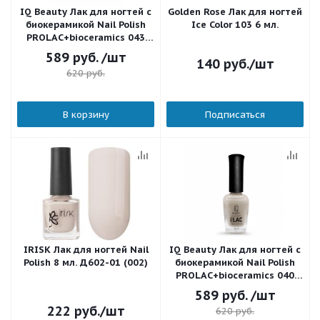
IQ Beauty Лак для ногтей с
Golden Rose Лак для ногтей
биокерамикой Nail Polish
Ice Color 103 6 мл.
PROLAC+bioceramics 043
Very vogue 12,5 мл.
589
руб.
/шт
140
руб.
/шт
620
руб.
В корзину
Подписаться
IRISK Лак для ногтей Nail
IQ Beauty Лак для ногтей с
Polish 8 мл. Д602-01 (002)
биокерамикой Nail Polish
PROLAC+bioceramics 040
But first nails 12,5 мл.
589
руб.
/шт
222
руб.
/шт
620
руб.