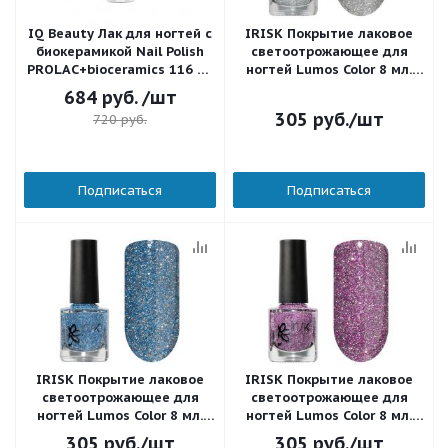
IQ Beauty Лак для ногтей с
IRISK Покрытие лаковое
биокерамикой Nail Polish
светоотрожающее для
PROLAC+bioceramics 116 To
ногтей Lumos Color 8 мл.
the moon and back 12,5 мл.
Д601-12 (006)
684
руб.
/шт
305
руб.
/шт
720
руб.
Подписаться
Подписаться
IRISK Покрытие лаковое
IRISK Покрытие лаковое
светоотрожающее для
светоотрожающее для
ногтей Lumos Color 8 мл.
ногтей Lumos Color 8 мл.
Д601-12 (004)
Д601-12 (003)
305
руб.
/шт
305
руб.
/шт