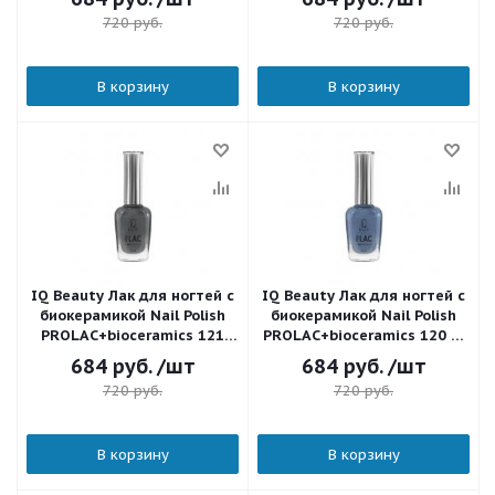
12,5 мл.
720
руб.
720
руб.
В корзину
В корзину
IQ Beauty Лак для ногтей с
IQ Beauty Лак для ногтей с
биокерамикой Nail Polish
биокерамикой Nail Polish
PROLAC+bioceramics 121
PROLAC+bioceramics 120 It
Dazzling graphite 12,5 мл.
never rain every day 12,5 мл.
684
руб.
/шт
684
руб.
/шт
720
руб.
720
руб.
В корзину
В корзину