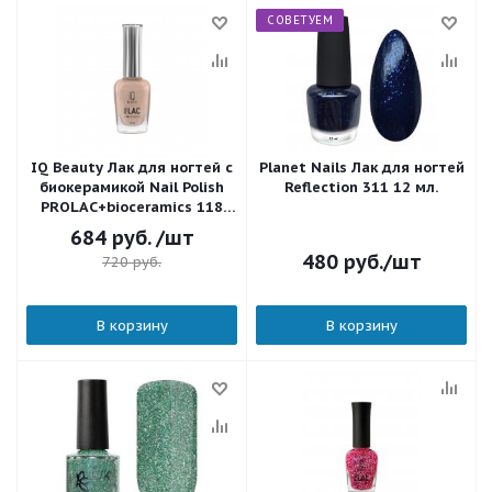
СОВЕТУЕМ
IQ Beauty Лак для ногтей с
Planet Nails Лак для ногтей
биокерамикой Nail Polish
Reflection 311 12 мл.
PROLAC+bioceramics 118
The sixth element 12,5 мл.
684
руб.
/шт
480
руб.
/шт
720
руб.
В корзину
В корзину