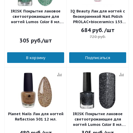
IRISK Покрытие лаковое
IQ Beauty Лак для ногтей с
светоотрожающее для
биокерамикой Nail Polish
ногтей Lumos Color 8 мл.
PROLAC+bioceramics 155
Д601-12 (005)
Blaze 12,5 мл.
684
руб.
/шт
720
руб.
305
руб.
/шт
В корзину
Подписаться
Planet Nails Лак для ногтей
IRISK Покрытие лаковое
Reflection 301 12 мл.
светоотрожающее для
ногтей Lumos Color 8 мл.
Д601-12 (009)
480
руб.
/шт
305
руб.
/шт