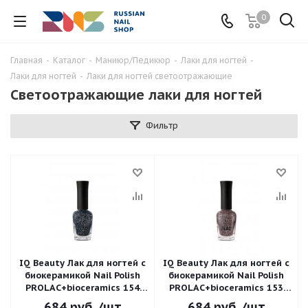
0
Главная
-
Каталог
-
Маниюр/Педикюр
-
Лаки для ногтей
-
Лаки для ногтей
-
Лаки для ногтей светоотражающие
Светоотражающие лаки для ногтей
Фильтр
IQ Beauty Лак для ногтей с
IQ Beauty Лак для ногтей с
биокерамикой Nail Polish
биокерамикой Nail Polish
PROLAC+bioceramics 154
PROLAC+bioceramics 153
Blaze Twilight 12,5 мл.
Blaze Revolutionary Road
684
руб.
/шт
684
руб.
/шт