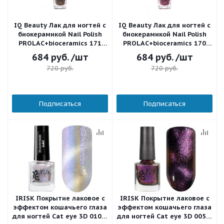
IQ Beauty Лак для ногтей с
IQ Beauty Лак для ногтей с
биокерамикой Nail Polish
биокерамикой Nail Polish
PROLAC+bioceramics 171
PROLAC+bioceramics 170
Fashion code 12,5 мл.
Fashion code Reset 12,5 мл.
684
руб.
/шт
684
руб.
/шт
720
руб.
720
руб.
Подписаться
Подписаться
IRISK Покрытие лаковое с
IRISK Покрытие лаковое с
эффектом кошачьего глаза
эффектом кошачьего глаза
для ногтей Cat eye 3D 010 8
для ногтей Cat eye 3D 005 8