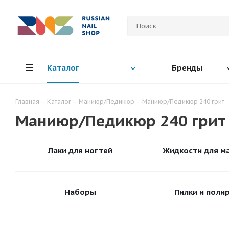
Каталог
Бренды
Главная
-
Каталог
-
Маниюр/Педикюр
-
Маниюр/Педикюр 240 грит
Маниюр/Педикюр 240 грит
Лаки для ногтей
Жидкости для м
Наборы
Пилки и поли