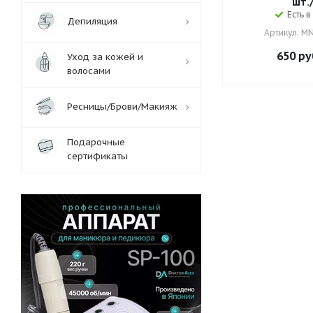
шт./
Есть в
Депиляция
Артикул: M
650
ру
Уход за кожей и
волосами
Ресницы/Брови/Макияж
Подарочные
сертификаты