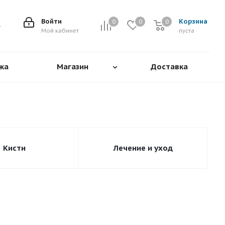
Войти
Корзина
0
0
0
0
Мой кабинет
пуста
жа
Магазин
Доставка
Кисти
Лечение и уход