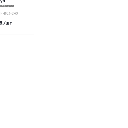
уп.
 наличии
NF-B03-240
б.
/шт