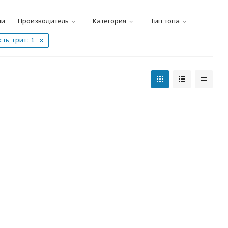
ии
Производитель
Категория
Тип топа
ть, грит
: 1