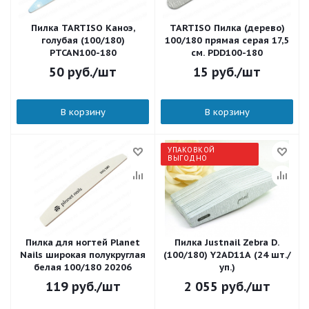
Пилка TARTISO Каноэ,
TARTISO Пилка (дерево)
голубая (100/180)
100/180 прямая серая 17,5
PTCAN100-180
см. PDD100-180
50
руб.
/шт
15
руб.
/шт
В корзину
В корзину
УПАКОВКОЙ
ВЫГОДНО
Пилка для ногтей Planet
Пилка Justnail Zebra D.
Nails широкая полукруглая
(100/180) Y2AD11A (24 шт./
белая 100/180 20206
уп.)
119
руб.
/шт
2 055
руб.
/шт