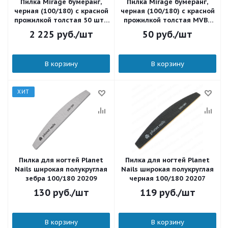
Пилка Mirage бумеранг,
Пилка Mirage бумеранг,
черная (100/180) с красной
черная (100/180) с красной
прожилкой толстая 50 шт./
прожилкой толстая MVBB
уп. MVBB 100-180
100-180
2 225
руб.
/шт
50
руб.
/шт
В корзину
В корзину
ХИТ
Пилка для ногтей Planet
Пилка для ногтей Planet
Nails широкая полукруглая
Nails широкая полукруглая
зебра 100/180 20209
черная 100/180 20207
130
руб.
/шт
119
руб.
/шт
В корзину
В корзину