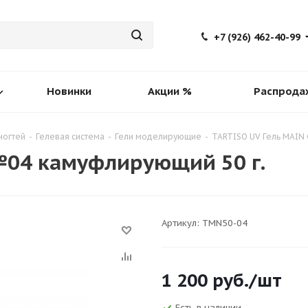
+7 (926) 462-40-99
Новинки
Акции %
Распрода
ногтей
-
Гелевая система
-
Гели моделирующие
-
TARTISO UV Гель MAIN
 №04 камуфлирующий 50 г.
Артикул:
TMN50-04
1 200
руб.
/шт
Есть в наличии