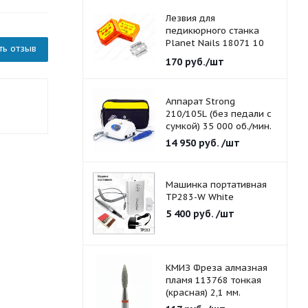
Лезвия для
педикюрного станка
Planet Nails 18071 10
ть отзыв
шт./уп.
170
руб.
/шт
Аппарат Strong
210/105L (без педали с
сумкой) 35 000 об./мин.
14 950
руб.
/шт
Машинка портативная
TP283-W White
5 400
руб.
/шт
КМИЗ Фреза алмазная
пламя 113768 тонкая
(красная) 2,1 мм.