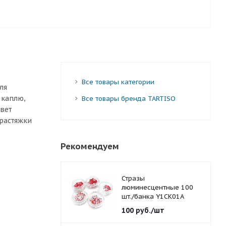
Все товары категории
ля
 каплю,
Все товары бренда TARTISO
цвет
 растяжки
Рекомендуем
Стразы
люминесцентные 100
шт./банка Y1CK01A
красные 1,5 мм.
100
руб.
/шт