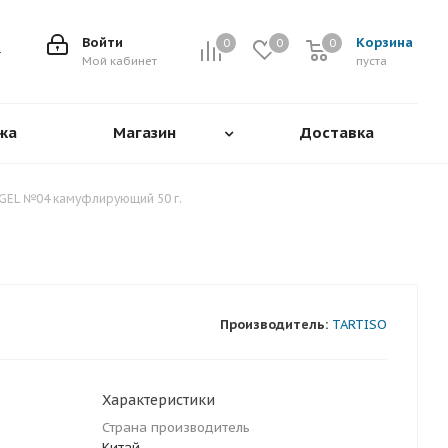
Войти
Корзина
0
0
0
0
Мой кабинет
пуста
жа
Магазин
Доставка
 GEL №04 камуфлирующий 50 г.
Производитель:
TARTISO
Характеристики
Страна производитель
Китай