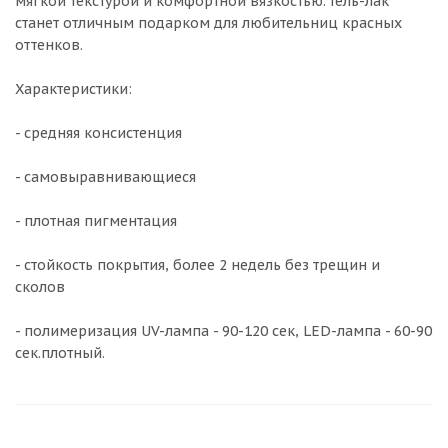
мягкой текстурой и комфортной вязкостью. Гель-лак
станет отличным подарком для любительниц красных
оттенков.
Характеристики:
- средняя консистенция
- самовыравнивающиеся
- плотная пигментация
- стойкость покрытия, более 2 недель без трещин и
сколов
- полимеризация UV-лампа - 90-120 сек, LED-лампа - 60-90
сек.плотный.