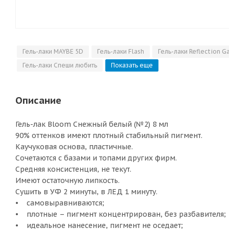
Гель-лаки MAYBE 5D
Гель-лаки Flash
Гель-лаки Reflection G
Гель-лаки Спеши любить
Показать еще
Описание
Гель-лак Bloom Снежный белый (№2) 8 мл
90% оттенков имеют плотный стабильный пигмент.
Каучуковая основа, пластичные.
Сочетаются с базами и топами других фирм.
Средняя консистенция, не текут.
Имеют остаточную липкость.
Сушить в УФ 2 минуты, в ЛЕД 1 минуту.
• самовыравниваются;
• плотные – пигмент концентрирован, без разбавителя;
• идеальное нанесение, пигмент не оседает;