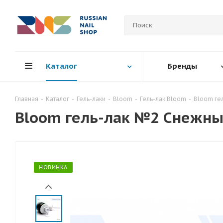
Каталог
Бренды
Главная
-
Каталог
-
Гель-лаки
-
Bloom
-
Гель-лак Bloom
-
Bloom ге
Bloom гель-лак №2 Снежны
НОВИНКА