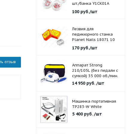
шт./банка Y1CK01A
красные 1,5 мм.
100
руб.
/шт
Лезвия для
педикюрного станка
Planet Nails 18071 10
шт./уп.
170
руб.
/шт
ть отзыв
Аппарат Strong
210/105L (без педали с
сумкой) 35 000 об./мин.
14 950
руб.
/шт
Машинка портативная
TP283-W White
5 400
руб.
/шт