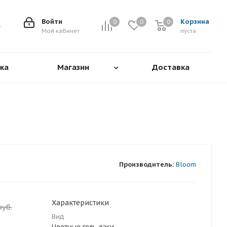
Войти
Корзина
0
0
0
0
Мой кабинет
пуста
жа
Магазин
Доставка
Производитель:
Bloom
Характеристики
уб.
Вид
Цветные гель-лаки