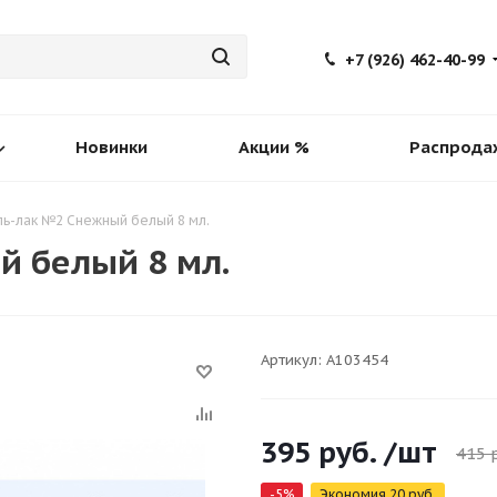
+7 (926) 462-40-99
Новинки
Акции %
Распрода
ль-лак №2 Снежный белый 8 мл.
й белый 8 мл.
Артикул:
A103454
395
руб.
/шт
415
р
-
5
%
Экономия
20
руб.