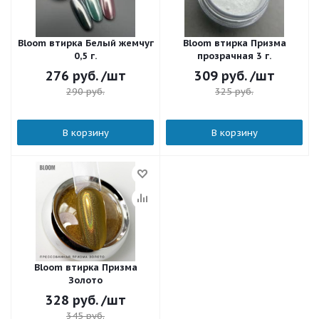
Bloom втирка Белый жемчуг
Bloom втирка Призма
0,5 г.
прозрачная 3 г.
276
руб.
/шт
309
руб.
/шт
290
руб.
325
руб.
В корзину
В корзину
Bloom втирка Призма
Золото
328
руб.
/шт
345
руб.