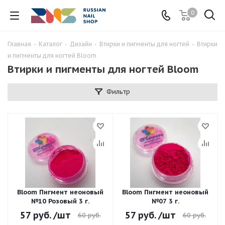
0
Главная
-
Каталог
-
Дизайн
-
Втирки и пигменты для ногтей
-
Втирки
и пигменты для ногтей Bloom
Втирки и пигменты для ногтей Bloom
Фильтр
Bloom Пигмент неоновый
Bloom Пигмент неоновый
№10 Розовый 3 г.
№07 3 г.
57
руб.
/шт
57
руб.
/шт
60
руб.
60
руб.