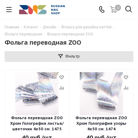
0
Главная
-
Каталог
-
Дизайн
-
Фольга для дизайна ногтей
-
Фольга переводная
-
Фольга переводная ZOO
Фольга переводная ZOO
Фильтр
Фольга переводная ZOO
Фольга переводная ZOO
Хром Голография листья/
Хром Голография узоры
цветочки 4х50 см. 1475
4х50 см. 1474
40
руб.
/шт
40
руб.
/шт